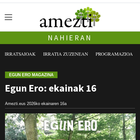
NAHIERAN
IRRATSAIOAK
IRRATIA ZUZENEAN
PROGRAMAZIOA
EGUN ERO MAGAZINA
Egun Ero: ekainak 16
Amezti.eus
2026ko ekainaren 16a