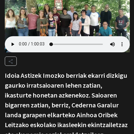
Idoia Astizek Imozko berriak ekarri dizkigu
gaurko irratsaioaren lehen zatian,
ikasturte honetan azkenekoz. Saioaren
bigarren zatian, berriz, Cederna Garalur
landa garapen elkarteko Ainhoa Oribek
Leitzako eskolako ikasleekin ekintzailetzaz