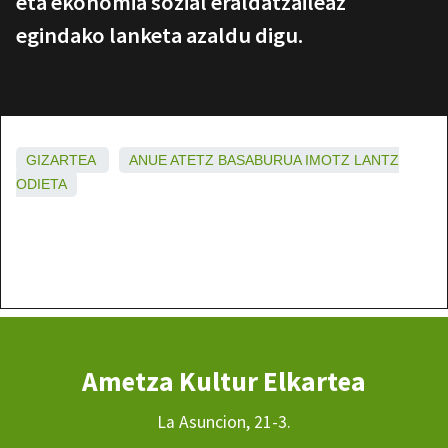
eta ekonomia sozial eraldatzaileaz
egindako lanketa azaldu digu.
GIZARTEA
ANUE
ATETZ
BASABURUA
IMOTZ
LANTZ
ODIETA
Ametza Kultur Elkartea
La Asuncion, 21-3.