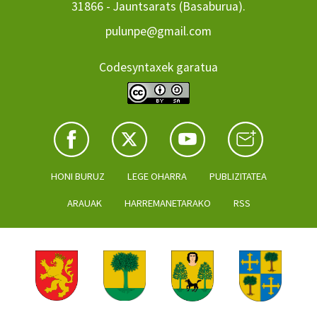
31866 - Jauntsarats (Basaburua).
pulunpe@gmail.com
Codesyntaxek garatua
HONI BURUZ
LEGE OHARRA
PUBLIZITATEA
ARAUAK
HARREMANETARAKO
RSS