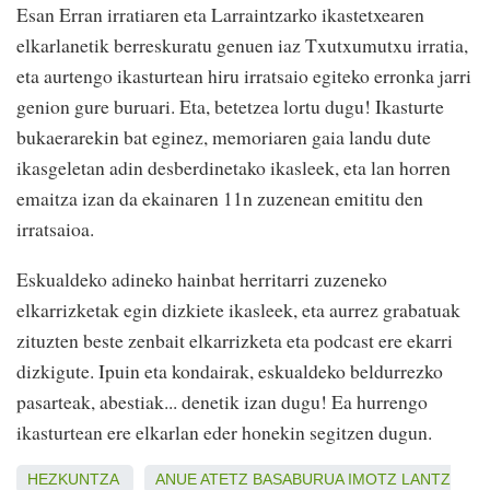
Esan Erran irratiaren eta Larraintzarko ikastetxearen
elkarlanetik berreskuratu genuen iaz Txutxumutxu irratia,
eta aurtengo ikasturtean hiru irratsaio egiteko erronka jarri
genion gure buruari. Eta, betetzea lortu dugu! Ikasturte
bukaerarekin bat eginez, memoriaren gaia landu dute
ikasgeletan adin desberdinetako ikasleek, eta lan horren
emaitza izan da ekainaren 11n zuzenean emititu den
irratsaioa.
Eskualdeko adineko hainbat herritarri zuzeneko
elkarrizketak egin dizkiete ikasleek, eta aurrez grabatuak
zituzten beste zenbait elkarrizketa eta podcast ere ekarri
dizkigute. Ipuin eta kondairak, eskualdeko beldurrezko
pasarteak, abestiak... denetik izan dugu! Ea hurrengo
ikasturtean ere elkarlan eder honekin segitzen dugun.
HEZKUNTZA
ANUE
ATETZ
BASABURUA
IMOTZ
LANTZ