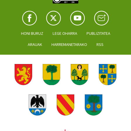
HONI BURUZ
LEGE OHARRA
PUBLIZITATEA
ARAUAK
HARREMANETARAKO
RSS