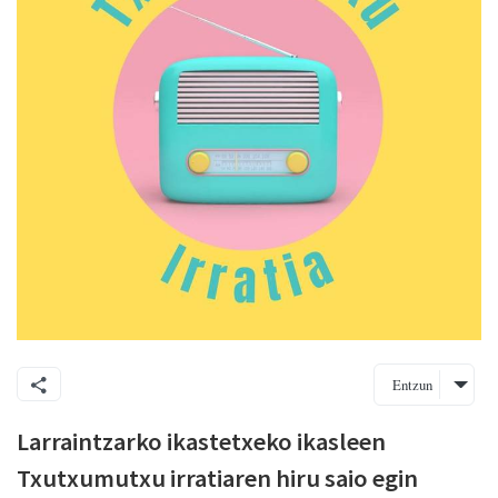
Entzun
Larraintzarko ikastetxeko ikasleen
Txutxumutxu irratiaren hiru saio egin