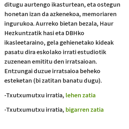
ditugu aurtengo ikasturtean, eta ostegun
honetan izan da azkenekoa, memoriaren
ingurukoa. Aurreko bietan bezala, Haur
Hezkuntzatik hasi eta DBHko
ikasleetaraino, gela gehienetako kideak
pasatu dira eskolako irrati estudiotik
zuzenean emititu den irratsaioan.
Entzungai duzue irratsaioa beheko
esteketan (bi zatitan banatu dugu).
-Txutxumutxu irratia,
lehen zatia
-Txutxumutxu irratia,
bigarren zatia