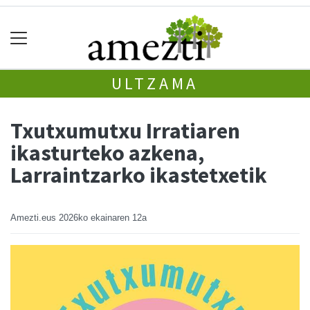
ULTZAMA
Txutxumutxu Irratiaren
ikasturteko azkena,
Larraintzarko ikastetxetik
Amezti.eus
2026ko ekainaren 12a