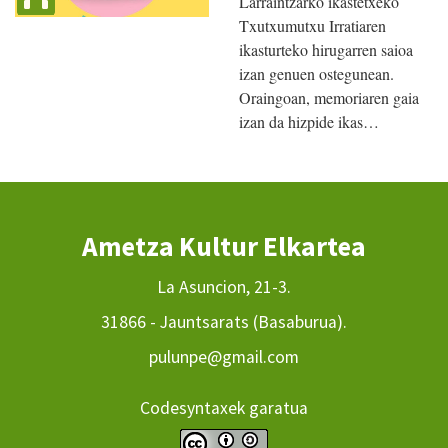
Larraintzarko ikastetxeko
Txutxumutxu Irratiaren
ikasturteko hirugarren saioa
izan genuen ostegunean.
Oraingoan, memoriaren gaia
izan da hizpide ikas…
Ametza Kultur Elkartea
La Asuncion, 21-3.
31866 - Jauntsarats (Basaburua).
pulunpe@gmail.com
Codesyntaxek garatua