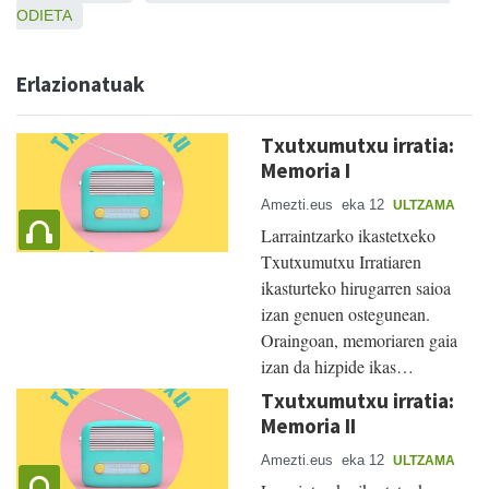
ODIETA
Erlazionatuak
Txutxumutxu irratia:
Memoria I
Amezti.eus
eka 12
ULTZAMA
Larraintzarko ikastetxeko
Txutxumutxu Irratiaren
ikasturteko hirugarren saioa
izan genuen ostegunean.
Oraingoan, memoriaren gaia
izan da hizpide ikas…
Txutxumutxu irratia:
Memoria II
Amezti.eus
eka 12
ULTZAMA