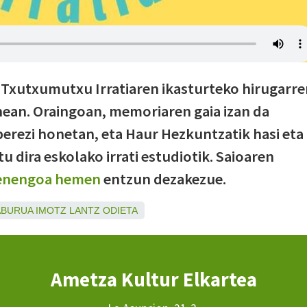
 Txutxumutxu Irratiaren ikasturteko hirugarr
nean. Oraingoan, memoriaren gaia izan da
 berezi honetan, eta Haur Hezkuntzatik hasi eta
 dira eskolako irrati estudiotik. Saioaren
enengoa hemen
entzun dezakezue.
ABURUA
IMOTZ
LANTZ
ODIETA
Ametza Kultur Elkartea