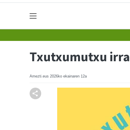
Txutxumutxu irrat
Amezti.eus
2026ko ekainaren 12a