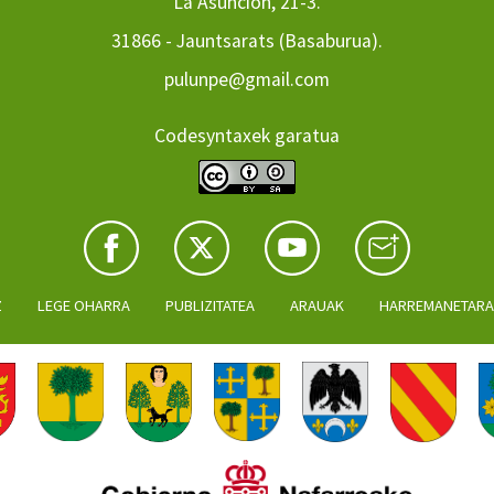
La Asuncion, 21-3.
31866 - Jauntsarats (Basaburua).
pulunpe@gmail.com
Codesyntaxek garatua
Z
LEGE OHARRA
PUBLIZITATEA
ARAUAK
HARREMANETAR