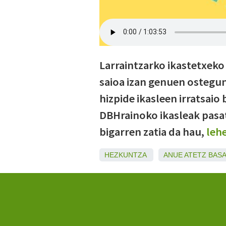
Larraintzarko ikastetxeko
saioa izan genuen ostegu
hizpide ikasleen irratsaio
DBHrainoko ikasleak pasatu
bigarren zatia da hau,
leh
HEZKUNTZA
ANUE
ATETZ
BAS