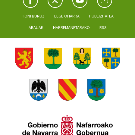
HONI BURUZ
LEGE OHARRA
PUBLIZITATEA
ARAUAK
HARREMANETARAKO
RSS