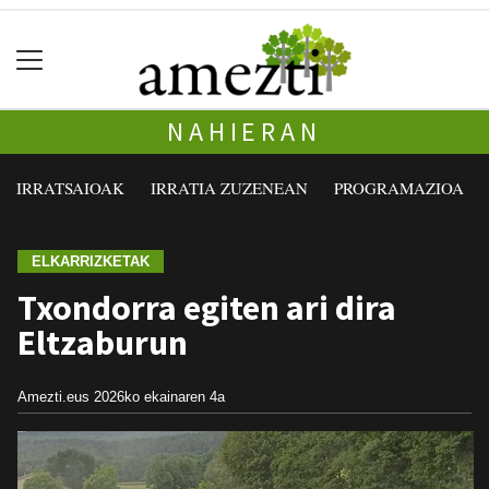
NAHIERAN
IRRATSAIOAK
IRRATIA ZUZENEAN
PROGRAMAZIOA
ELKARRIZKETAK
Txondorra egiten ari dira
Eltzaburun
Amezti.eus
2026ko ekainaren 4a