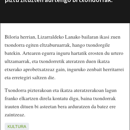
Biloria herrian, Lizarraldeko Lanako bailaran ikasi zuen
txondorra egiten eltzaburuarrak, hango txondorgile
batekin. Artearen egurra inguru hartatik erosten du urtero
ultzamarrak, eta txondorretik ateratzen duen ikatza
etxerako aprobetxatzeaz gain, inguruko zenbait herritarrei
eta erretegiri saltzen die.
Txondorra pizterakoan eta ikatza ateratzerakoan lagun
franko elkartzen direla kontatu digu, baina txondorrak
irauten dituen bi asteetan bera arduratzen da batez ere
zaintzeaz.
KULTURA