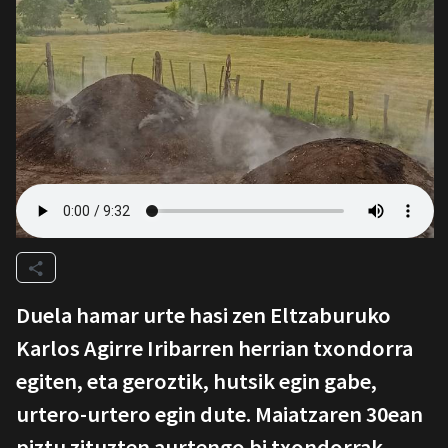
Duela hamar urte hasi zen Eltzaburuko
Karlos Agirre Iribarren herrian txondorra
egiten, eta geroztik, hutsik egin gabe,
urtero-urtero egin dute. Maiatzaren 30ean
piztu zituzten aurtengo bi txondorrak.