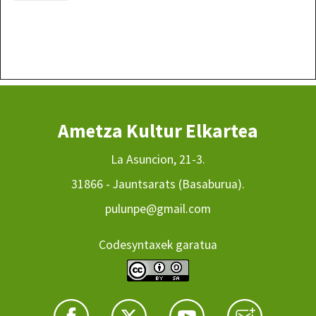
Ametza Kultur Elkartea
La Asuncion, 21-3.
31866 - Jauntsarats (Basaburua).
pulunpe@gmail.com
Codesyntaxek garatua