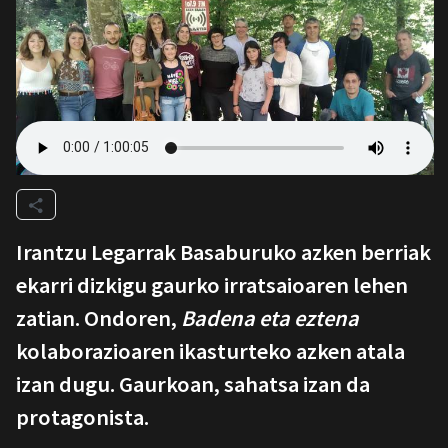
Irantzu Legarrak Basaburuko azken berriak
ekarri dizkigu gaurko irratsaioaren lehen
zatian. Ondoren,
Badena eta eztena
kolaborazioaren ikasturteko azken atala
izan dugu. Gaurkoan, sahatsa izan da
protagonista.