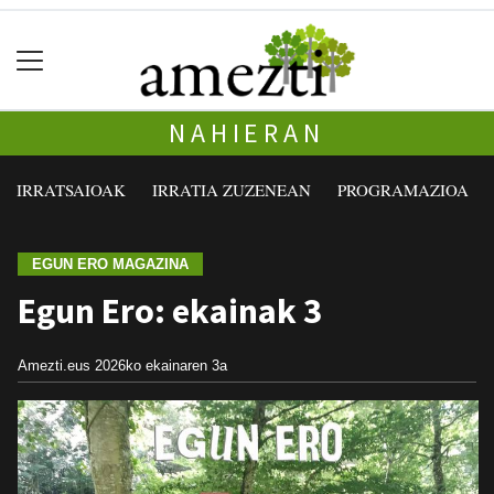
NAHIERAN
IRRATSAIOAK
IRRATIA ZUZENEAN
PROGRAMAZIOA
EGUN ERO MAGAZINA
Egun Ero: ekainak 3
Amezti.eus
2026ko ekainaren 3a