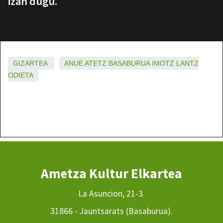
izan dugu.
GIZARTEA
ANUE
ATETZ
BASABURUA
IMOTZ
LANTZ
ODIETA
Ametza Kultur Elkartea
La Asuncion, 21-3.
31866 - Jauntsarats (Basaburua).