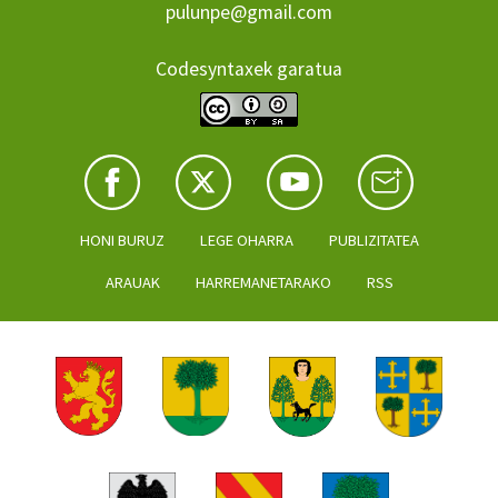
pulunpe@gmail.com
Codesyntaxek garatua
HONI BURUZ
LEGE OHARRA
PUBLIZITATEA
ARAUAK
HARREMANETARAKO
RSS