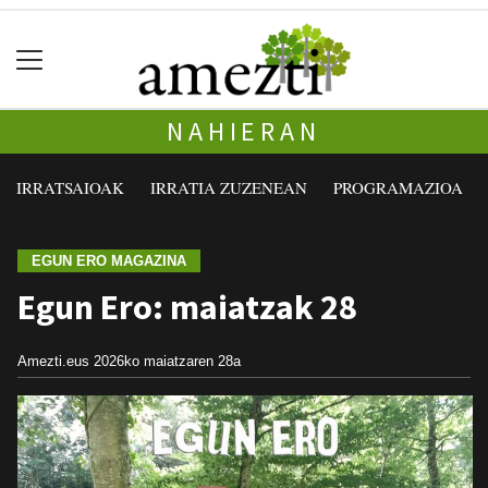
NAHIERAN
IRRATSAIOAK
IRRATIA ZUZENEAN
PROGRAMAZIOA
EGUN ERO MAGAZINA
Egun Ero: maiatzak 28
Amezti.eus
2026ko maiatzaren 28a