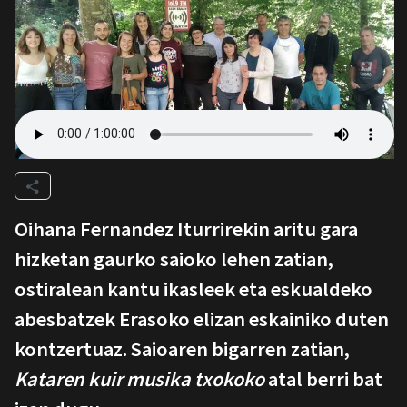
Oihana Fernandez Iturrirekin aritu gara
hizketan gaurko saioko lehen zatian,
ostiralean kantu ikasleek eta eskualdeko
abesbatzek Erasoko elizan eskainiko duten
kontzertuaz. Saioaren bigarren zatian,
Kataren kuir musika txokoko
atal berri bat