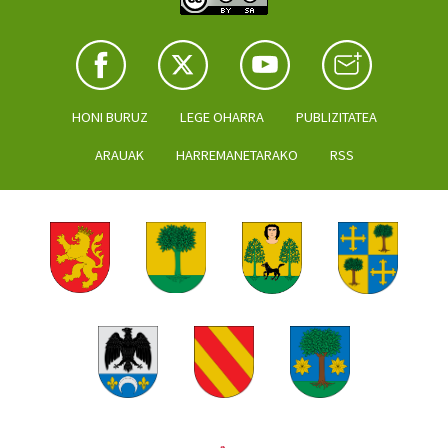
HONI BURUZ
LEGE OHARRA
PUBLIZITATEA
ARAUAK
HARREMANETARAKO
RSS