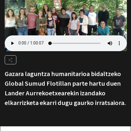
Gazara laguntza humanitarioa bidaltzeko
Global Sumud Flotillan parte hartu duen
Lander Aurrekoetxearekin izandako
elkarrizketa ekarri dugu gaurko irratsaiora.