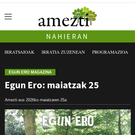
NAHIERAN
IRRATSAIOAK
IRRATIA ZUZENEAN
PROGRAMAZIOA
EGUN ERO MAGAZINA
Egun Ero: maiatzak 25
Amezti.eus
2026ko maiatzaren 25a