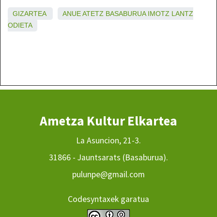
GIZARTEA
ANUE
ATETZ
BASABURUA
IMOTZ
LANTZ
ODIETA
Ametza Kultur Elkartea
La Asuncion, 21-3.
31866 - Jauntsarats (Basaburua).
pulunpe@gmail.com
Codesyntaxek garatua