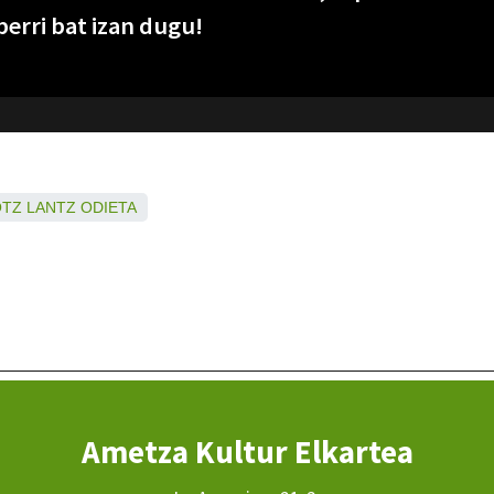
berri bat izan dugu!
OTZ
LANTZ
ODIETA
Ametza Kultur Elkartea