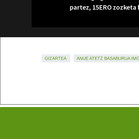
partez, 15ERO zozketa 
GIZARTEA
ANUE
ATETZ
BASABURUA
IM