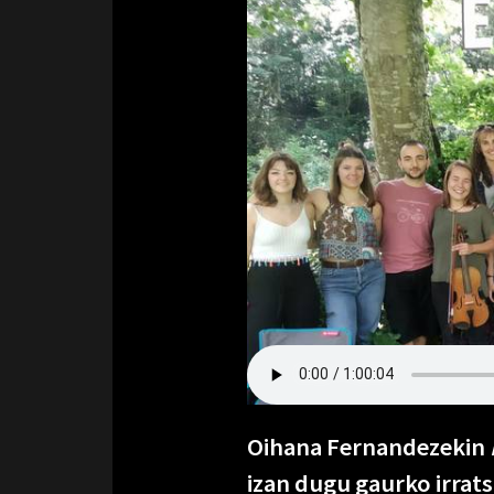
Oihana Fernandezekin
izan dugu gaurko irrat