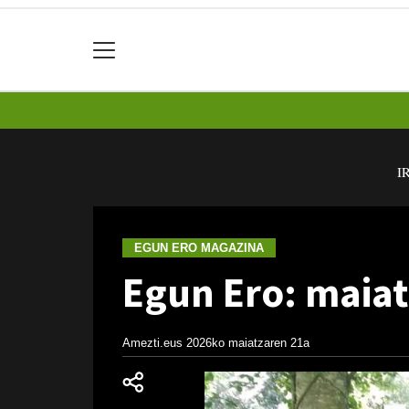
I
EGUN ERO MAGAZINA
Egun Ero: maiat
Amezti.eus
2026ko maiatzaren 21a