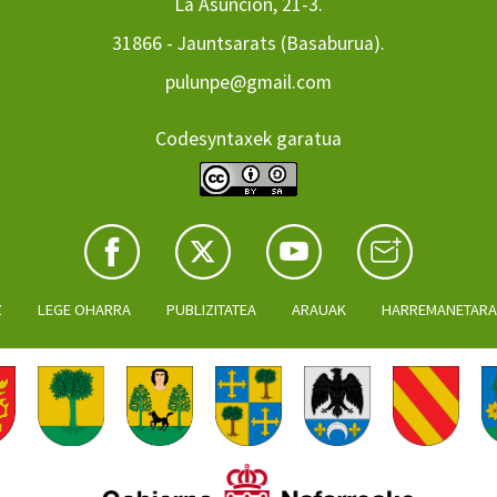
La Asuncion, 21-3.
31866 - Jauntsarats (Basaburua).
pulunpe@gmail.com
Codesyntaxek garatua
Z
LEGE OHARRA
PUBLIZITATEA
ARAUAK
HARREMANETAR