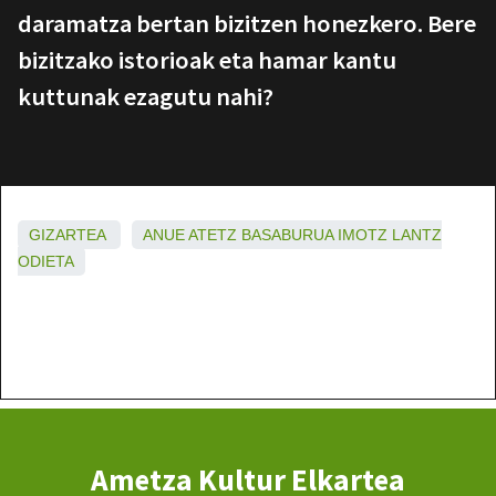
daramatza bertan bizitzen honezkero. Bere
bizitzako istorioak eta hamar kantu
kuttunak ezagutu nahi?
GIZARTEA
ANUE
ATETZ
BASABURUA
IMOTZ
LANTZ
ODIETA
Ametza Kultur Elkartea