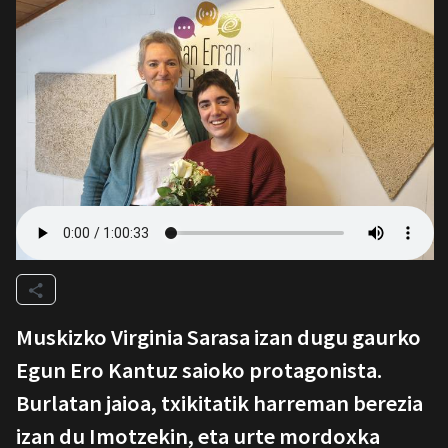
Muskizko Virginia Sarasa izan dugu gaurko
Egun Ero Kantuz saioko protagonista.
Burlatan jaioa, txikitatik harreman berezia
izan du Imotzekin, eta urte mordoxka