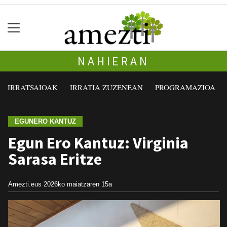
NAHIERAN
IRRATSAIOAK
IRRATIA ZUZENEAN
PROGRAMAZIOA
EGUNERO KANTUZ
Egun Ero Kantuz: Virginia
Sarasa Eritze
Amezti.eus
2026ko maiatzaren 15a