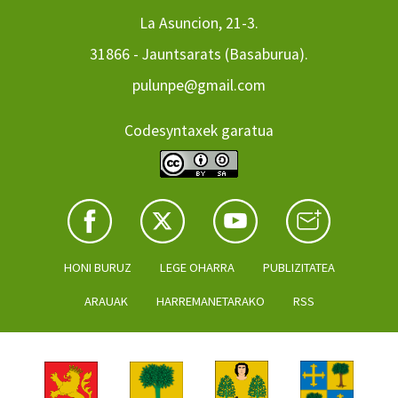
La Asuncion, 21-3.
31866 - Jauntsarats (Basaburua).
pulunpe@gmail.com
Codesyntaxek garatua
HONI BURUZ
LEGE OHARRA
PUBLIZITATEA
ARAUAK
HARREMANETARAKO
RSS