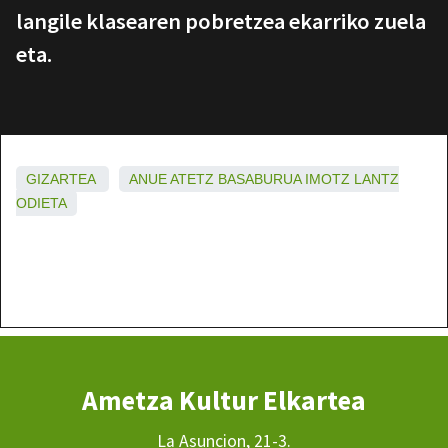
langile klasearen pobretzea ekarriko zuela
eta.
GIZARTEA
ANUE
ATETZ
BASABURUA
IMOTZ
LANTZ
ODIETA
Ametza Kultur Elkartea
La Asuncion, 21-3.