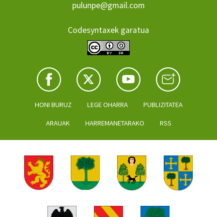
pulunpe@gmail.com
Codesyntaxek garatua
HONI BURUZ
LEGE OHARRA
PUBLIZITATEA
ARAUAK
HARREMANETARAKO
RSS