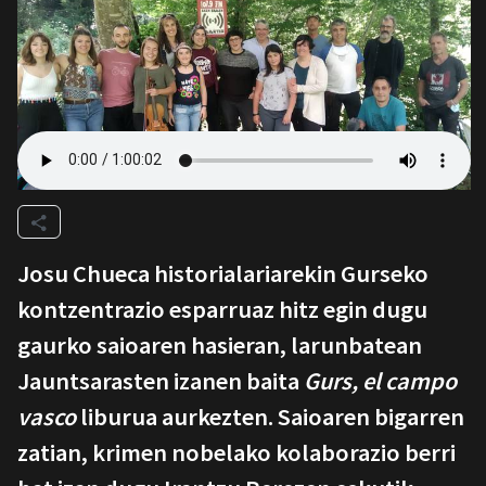
Josu Chueca historialariarekin Gurseko
kontzentrazio esparruaz hitz egin dugu
gaurko saioaren hasieran, larunbatean
Jauntsarasten izanen baita
Gurs, el campo
vasco
liburua aurkezten. Saioaren bigarren
zatian, krimen nobelako kolaborazio berri