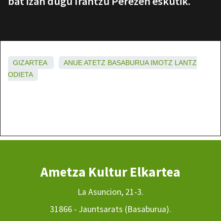
bat izan dugu Irantzu Perezen eskutik.
GIZARTEA
ANUE
ATETZ
BASABURUA
IMOTZ
LANTZ
ODIETA
Ametza Kultur Elkartea
La Asuncion, 21-3.
31866 - Jauntsarats (Basaburua).