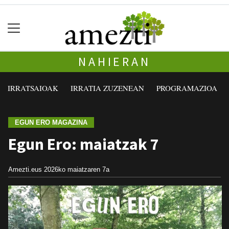
NAHIERAN
IRRATSAIOAK
IRRATIA ZUZENEAN
PROGRAMAZIOA
EGUN ERO MAGAZINA
Egun Ero: maiatzak 7
Amezti.eus
2026ko maiatzaren 7a