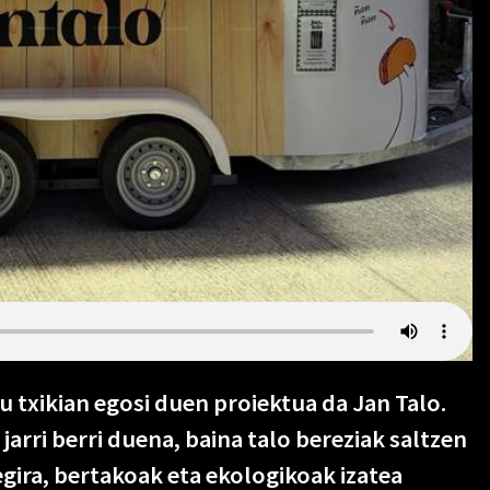
 txikian egosi duen proiektua da Jan Talo.
arri berri duena, baina talo bereziak saltzen
egira, bertakoak eta ekologikoak izatea