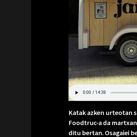
Katak azken urteotan su
Foodtruc-a da martxan j
ditu bertan. Osagaiei b