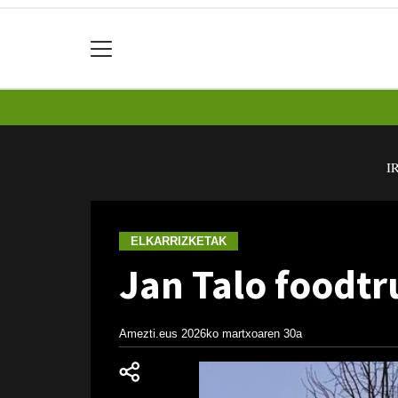
I
ELKARRIZKETAK
Jan Talo foodtr
Amezti.eus
2026ko martxoaren 30a