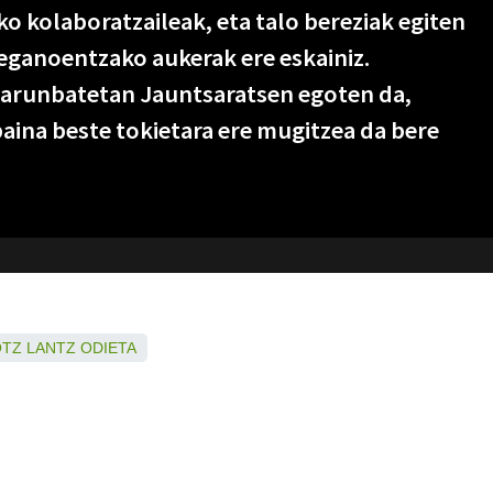
iko kolaboratzaileak, eta talo bereziak egiten
beganoentzako aukerak ere eskainiz.
larunbatetan Jauntsaratsen egoten da,
baina beste tokietara ere mugitzea da bere
OTZ
LANTZ
ODIETA