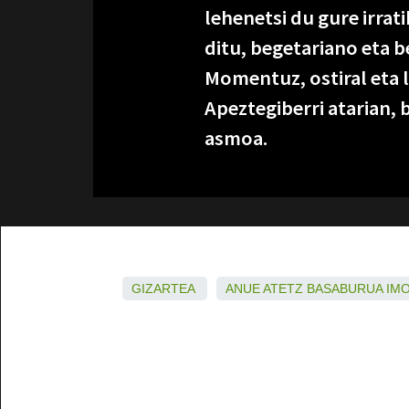
lehenetsi du gure irrat
ditu, begetariano eta 
Momentuz, ostiral eta 
Apeztegiberri atarian, 
asmoa.
GIZARTEA
ANUE
ATETZ
BASABURUA
IM