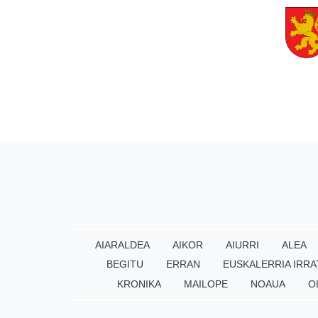
AIARALDEA
AIKOR
AIURRI
ALEA
BEGITU
ERRAN
EUSKALERRIA IRRA
KRONIKA
MAILOPE
NOAUA
O