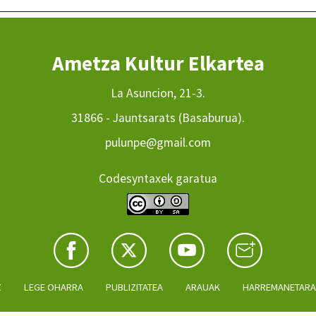
Ametza Kultur Elkartea
La Asuncion, 21-3.
31866 - Jauntsarats (Basaburua).
pulunpe@gmail.com
Codesyntaxek garatua
Z
LEGE OHARRA
PUBLIZITATEA
ARAUAK
HARREMANETAR