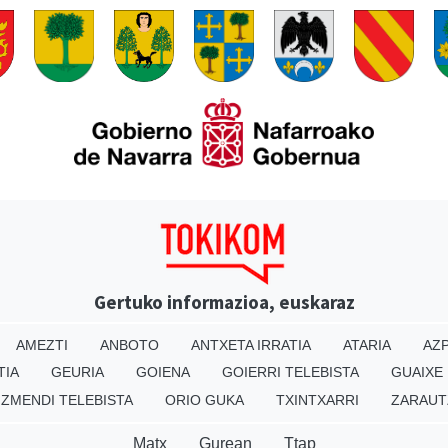
Gertuko informazioa, euskaraz
AMEZTI
ANBOTO
ANTXETA IRRATIA
ATARIA
AZP
TIA
GEURIA
GOIENA
GOIERRI TELEBISTA
GUAIXE
IZMENDI TELEBISTA
ORIO GUKA
TXINTXARRI
ZARAUT
Matx
Gurean
Ttap