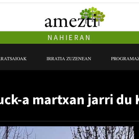
NAHIERAN
RRATSAIOAK
IRRATIA ZUZENEAN
PROGRAMAZ
uck-a martxan jarri du