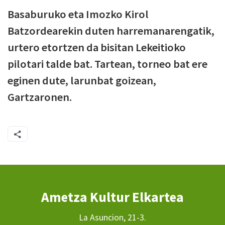
Basaburuko eta Imozko Kirol
Batzordearekin duten harremanarengatik,
urtero etortzen da bisitan Lekeitioko
pilotari talde bat. Tartean, torneo bat ere
eginen dute, larunbat goizean,
Gartzaronen.
Ametza Kultur Elkartea
La Asuncion, 21-3.