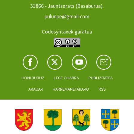
31866 - Jauntsarats (Basaburua).
pulunpe@gmail.com
Codesyntaxek garatua
HONI BURUZ
LEGE OHARRA
PUBLIZITATEA
ARAUAK
HARREMANETARAKO
RSS