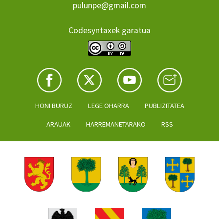
pulunpe@gmail.com
Codesyntaxek garatua
HONI BURUZ
LEGE OHARRA
PUBLIZITATEA
ARAUAK
HARREMANETARAKO
RSS