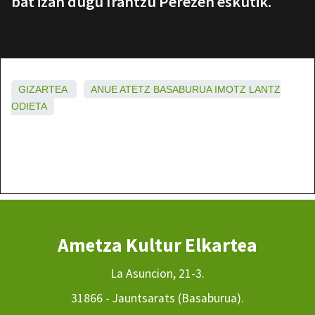
bat izan dugu Irantzu Perezen eskutik.
GIZARTEA
ANUE
ATETZ
BASABURUA
IMOTZ
LANTZ
ODIETA
Ametza Kultur Elkartea
La Asuncion, 21-3.
31866 - Jauntsarats (Basaburua).