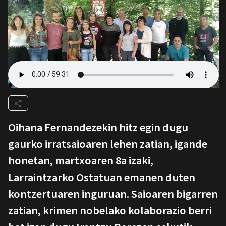
Oihana Fernandezekin hitz egin dugu
gaurko irratsaioaren lehen zatian, igande
honetan, martxoaren 8a izaki,
Larraintzarko Ostatuan emanen duten
kontzertuaren inguruan. Saioaren bigarren
zatian, krimen nobelako kolaborazio berri