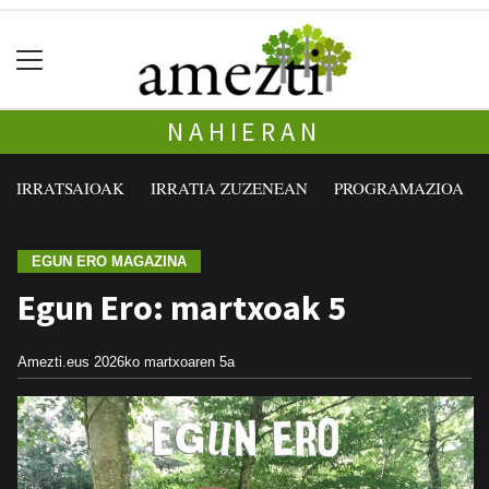
NAHIERAN
IRRATSAIOAK
IRRATIA ZUZENEAN
PROGRAMAZIOA
EGUN ERO MAGAZINA
Egun Ero: martxoak 5
Amezti.eus
2026ko martxoaren 5a