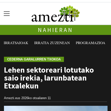
NAHIERAN
IRRATSAIOAK
IRRATIA ZUZENEAN
PROGRAMAZIOA
CEDERNA GARALURREN TXOKOA
Lehen sektoreari lotutako
saio irekia, larunbatean
Etxalekun
Amezti.eus
2026ko otsailaren 11