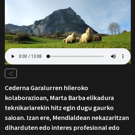
Cederna Garalurren hileroko
kolaborazioan, Marta Barba elikadura
teknikariarekin hitz egin dugu gaurko
saioan. Izan ere, Mendialdean nekazaritzan
diharduten edo interes profesional edo