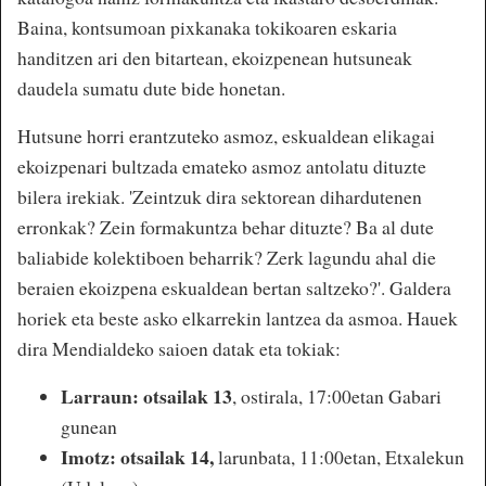
Baina, kontsumoan pixkanaka tokikoaren eskaria
handitzen ari den bitartean, ekoizpenean hutsuneak
daudela sumatu dute bide honetan.
Hutsune horri erantzuteko asmoz, eskualdean elikagai
ekoizpenari bultzada emateko asmoz antolatu dituzte
bilera irekiak. 'Zeintzuk dira sektorean dihardutenen
erronkak? Zein formakuntza behar dituzte? Ba al dute
baliabide kolektiboen beharrik? Zerk lagundu ahal die
beraien ekoizpena eskualdean bertan saltzeko?'. Galdera
horiek eta beste asko elkarrekin lantzea da asmoa. Hauek
dira Mendialdeko saioen datak eta tokiak:
Larraun: otsailak 13
, ostirala, 17:00etan Gabari
gunean
Imotz: otsailak 14,
larunbata, 11:00etan, Etxalekun