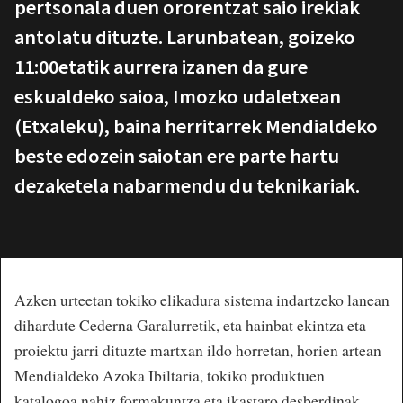
pertsonala duen ororentzat saio irekiak
antolatu dituzte. Larunbatean, goizeko
11:00etatik aurrera izanen da gure
eskualdeko saioa, Imozko udaletxean
(Etxaleku), baina herritarrek Mendialdeko
beste edozein saiotan ere parte hartu
dezaketela nabarmendu du teknikariak.
Azken urteetan tokiko elikadura sistema indartzeko lanean
dihardute Cederna Garalurretik, eta hainbat ekintza eta
proiektu jarri dituzte martxan ildo horretan, horien artean
Mendialdeko Azoka Ibiltaria, tokiko produktuen
katalogoa nahiz formakuntza eta ikastaro desberdinak.