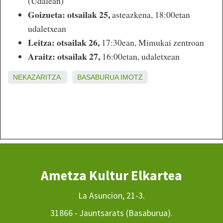
(Udalean)
Goizueta: otsailak 25,
asteazkena, 18:00etan
udaletxean
Leitza: otsailak 26,
17:30ean, Mimukai zentroan
Araitz: otsailak 27,
16:00etan, udaletxean
NEKAZARITZA
BASABURUA
IMOTZ
Ametza Kultur Elkartea
La Asuncion, 21-3.
31866 - Jauntsarats (Basaburua).