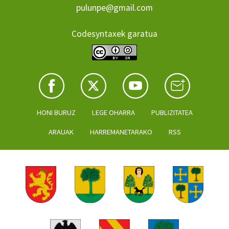
pulunpe@gmail.com
Codesyntaxek garatua
HONI BURUZ
LEGE OHARRA
PUBLIZITATEA
ARAUAK
HARREMANETARAKO
RSS