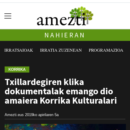
NAHIERAN
IRRATSAIOAK
IRRATIA ZUZENEAN
PROGRAMAZIOA
KORRIKA
Txillardegiren klika
dokumentalak emango dio
amaiera Korrika Kulturalari
Amezti.eus
2019ko apirilaren 5a