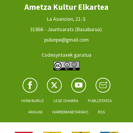
Ametza Kultur Elkartea
La Asuncion, 21-3.
31866 - Jauntsarats (Basaburua).
pulunpe@gmail.com
Codesyntaxek garatua
HONI BURUZ
LEGE OHARRA
PUBLIZITATEA
ARAUAK
HARREMANETARAKO
RSS