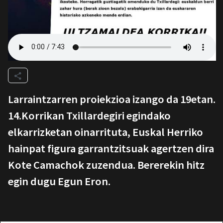
Larraintzarren proiekzioa izango da 19etan.
14.Korrikan Txillardegiri egindako
elkarrizketan oinarrituta, Euskal Herriko
hainpat figura garrantzitsuak agertzen dira
Kote Camachok zuzendua. Bererekin hitz
egin dugu Egun Eron.