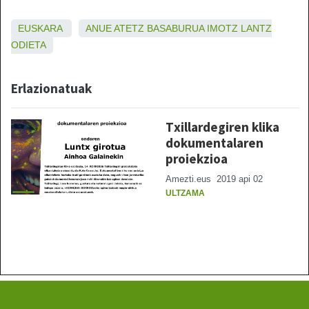
EUSKARA
ANUE
ATETZ
BASABURUA
IMOTZ
LANTZ
ODIETA
Erlazionatuak
Txillardegiren klika
dokumentalaren
proiekzioa
Amezti.eus
2019 api 02
ULTZAMA