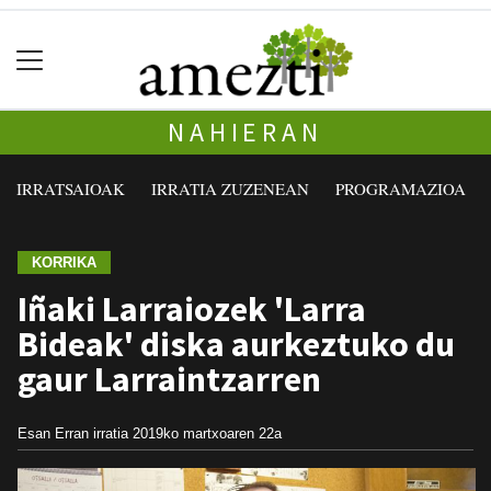
NAHIERAN
IRRATSAIOAK
IRRATIA ZUZENEAN
PROGRAMAZIOA
KORRIKA
Iñaki Larraiozek 'Larra
Bideak' diska aurkeztuko du
gaur Larraintzarren
Esan Erran irratia
2019ko martxoaren 22a