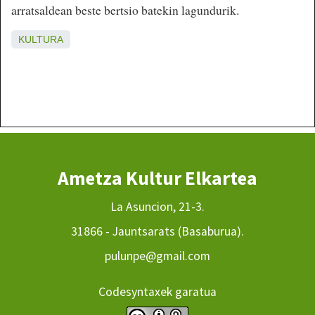
arratsaldean beste bertsio batekin lagundurik.
KULTURA
Ametza Kultur Elkartea
La Asuncion, 21-3.
31866 - Jauntsarats (Basaburua).
pulunpe@gmail.com
Codesyntaxek garatua