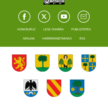
HONI BURUZ
LEGE OHARRA
PUBLIZITATEA
ARAUAK
HARREMANETARAKO
RSS