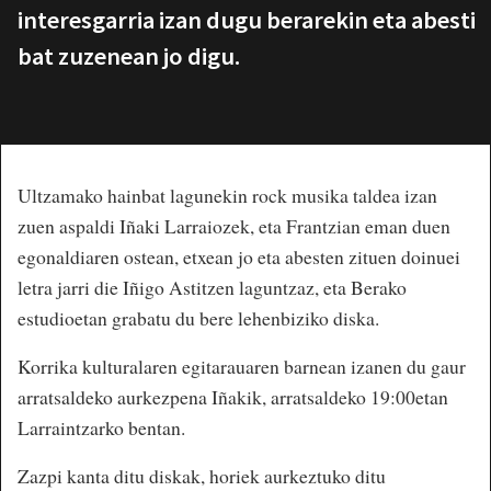
interesgarria izan dugu berarekin eta abesti
bat zuzenean jo digu.
Ultzamako hainbat lagunekin rock musika taldea izan
zuen aspaldi Iñaki Larraiozek, eta Frantzian eman duen
egonaldiaren ostean, etxean jo eta abesten zituen doinuei
letra jarri die Iñigo Astitzen laguntzaz, eta Berako
estudioetan grabatu du bere lehenbiziko diska.
Korrika kulturalaren egitarauaren barnean izanen du gaur
arratsaldeko aurkezpena Iñakik, arratsaldeko 19:00etan
Larraintzarko bentan.
Zazpi kanta ditu diskak, horiek aurkeztuko ditu