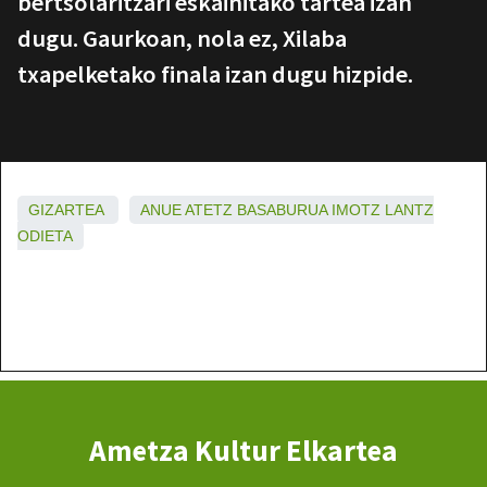
bertsolaritzari eskainitako tartea izan
dugu. Gaurkoan, nola ez, Xilaba
txapelketako finala izan dugu hizpide.
GIZARTEA
ANUE
ATETZ
BASABURUA
IMOTZ
LANTZ
ODIETA
Ametza Kultur Elkartea