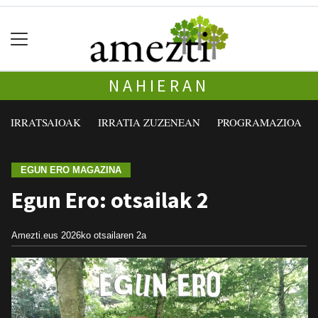
NAHIERAN
IRRATSAIOAK
IRRATIA ZUZENEAN
PROGRAMAZIOA
EGUN ERO MAGAZINA
Egun Ero: otsailak 2
Amezti.eus
2026ko otsailaren 2a