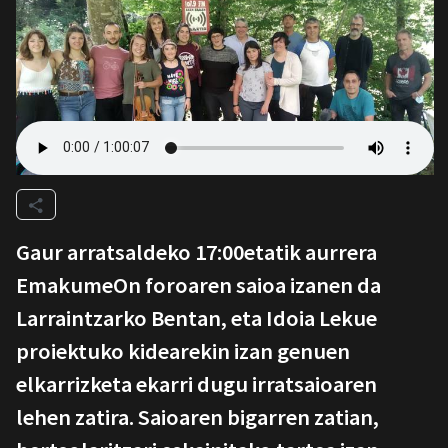
Gaur arratsaldeko 17:00etatik aurrera
EmakumeOn foroaren saioa izanen da
Larraintzarko Bentan, eta Idoia Lekue
proiektuko kidearekin izan genuen
elkarrizketa ekarri dugu irratsaioaren
lehen zatira. Saioaren bigarren zatian,