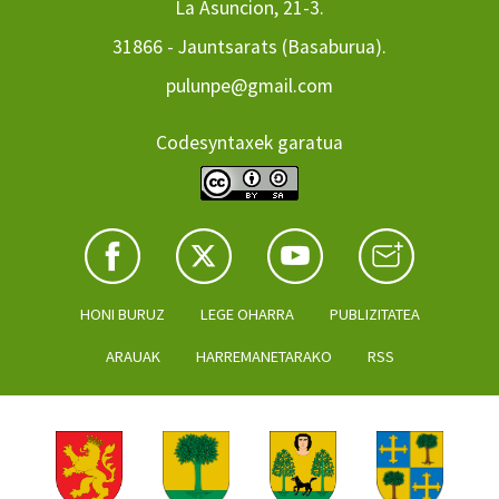
La Asuncion, 21-3.
31866 - Jauntsarats (Basaburua).
pulunpe@gmail.com
Codesyntaxek garatua
HONI BURUZ
LEGE OHARRA
PUBLIZITATEA
ARAUAK
HARREMANETARAKO
RSS