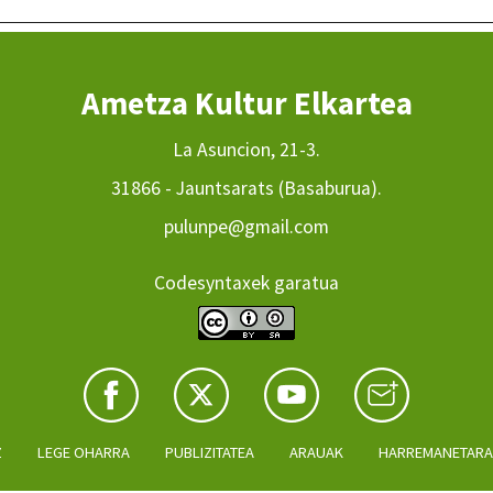
Ametza Kultur Elkartea
La Asuncion, 21-3.
31866 - Jauntsarats (Basaburua).
pulunpe@gmail.com
Codesyntaxek garatua
Z
LEGE OHARRA
PUBLIZITATEA
ARAUAK
HARREMANETAR