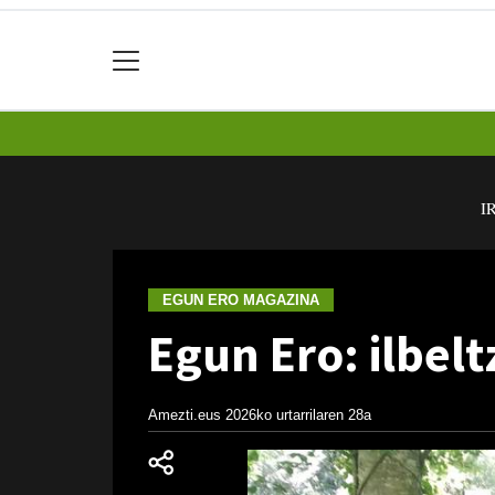
I
EGUN ERO MAGAZINA
Egun Ero: ilbelt
Amezti.eus
2026ko urtarrilaren 28a