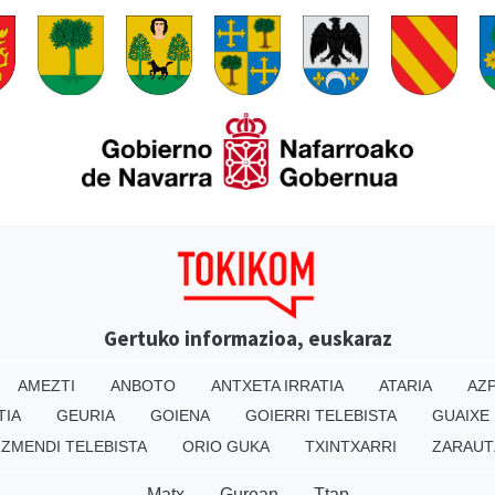
Gertuko informazioa, euskaraz
AMEZTI
ANBOTO
ANTXETA IRRATIA
ATARIA
AZP
TIA
GEURIA
GOIENA
GOIERRI TELEBISTA
GUAIXE
IZMENDI TELEBISTA
ORIO GUKA
TXINTXARRI
ZARAUT
Matx
Gurean
Ttap