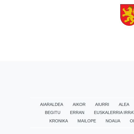
AIARALDEA
AIKOR
AIURRI
ALEA
BEGITU
ERRAN
EUSKALERRIA IRRA
KRONIKA
MAILOPE
NOAUA
O