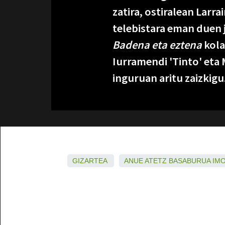
zatira, ostiralean Larr
telebistara eman duen j
Badena eta eztena
kola
Iurramendi 'Tinto' eta 
inguruan aritu zaizkigu
GIZARTEA
ANUE
ATETZ
BASABURUA
IM