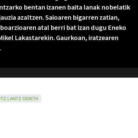
aintzarko bentan izanen baita lanak nobelatik
auzia azaltzen. Saioaren bigarren zatian,
boarzioaren atal berri bat izan dugu Eneko
Mikel Lakastarekin. Gaurkoan, iratzearen
.
OTZ
LANTZ
ODIETA