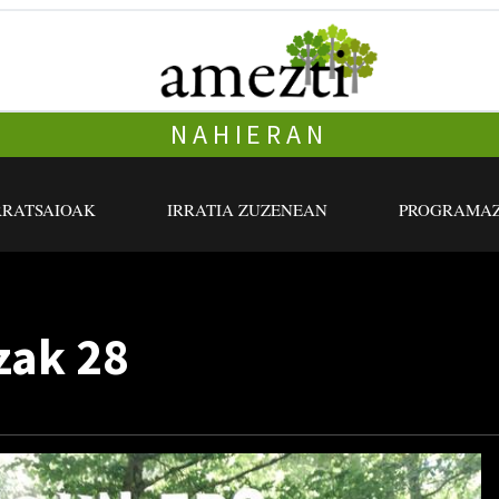
NAHIERAN
RRATSAIOAK
IRRATIA ZUZENEAN
PROGRAMAZ
zak 28