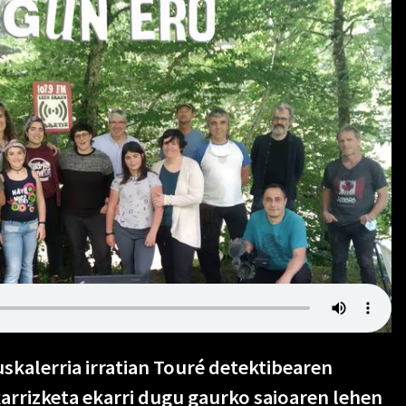
uskalerria irratian Touré detektibearen
karrizketa ekarri dugu gaurko saioaren lehen