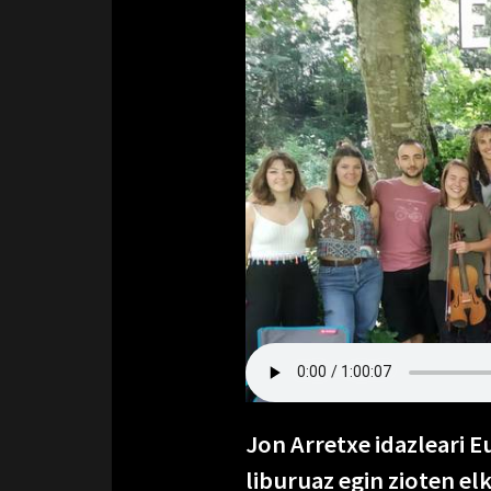
Jon Arretxe idazleari E
liburuaz egin zioten el