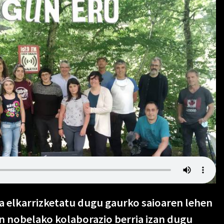
ea elkarrizketatu dugu gaurko saioaren lehen
n nobelako kolaborazio berria izan dugu