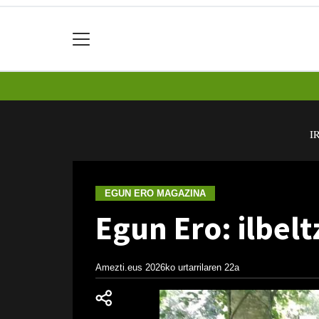
I
EGUN ERO MAGAZINA
Egun Ero: ilbelt
Amezti.eus
2026ko urtarrilaren 22a