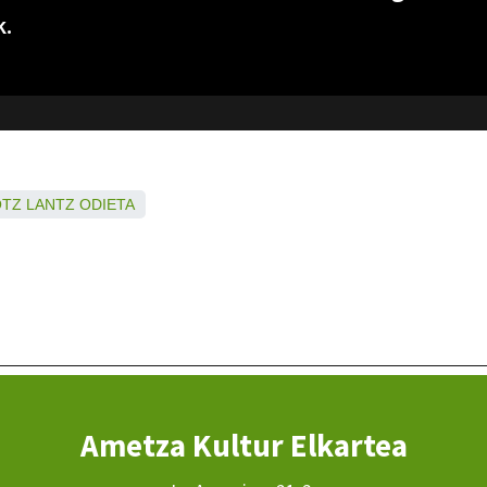
k.
OTZ
LANTZ
ODIETA
Ametza Kultur Elkartea