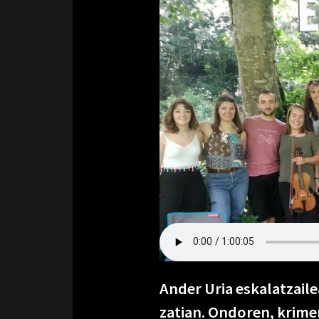
Ander Uria eskalatzail
zatian. Ondoren, krime