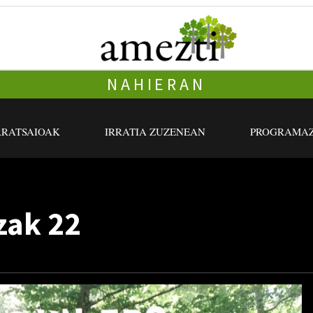
NAHIERAN
RRATSAIOAK
IRRATIA ZUZENEAN
PROGRAMAZ
zak 22