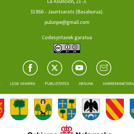
La Asuncion, 21-3.
31866 - Jauntsarats (Basaburua).
pulunpe@gmail.com
Codesyntaxek garatua
Z
LEGE OHARRA
PUBLIZITATEA
ARAUAK
HARREMANETAR