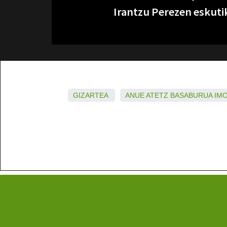
Irantzu Perezen eskuti
GIZARTEA
ANUE
ATETZ
BASABURUA
IM