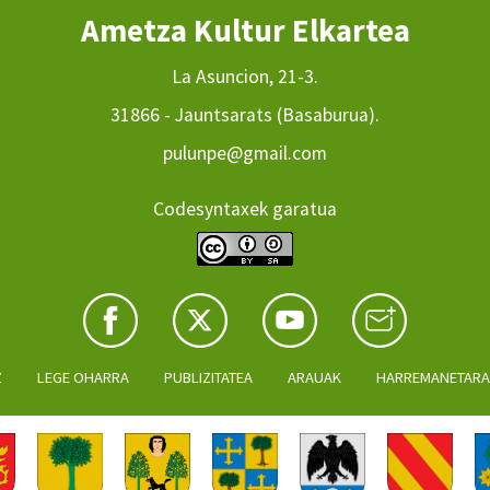
Ametza Kultur Elkartea
La Asuncion, 21-3.
31866 - Jauntsarats (Basaburua).
pulunpe@gmail.com
Codesyntaxek garatua
Z
LEGE OHARRA
PUBLIZITATEA
ARAUAK
HARREMANETAR