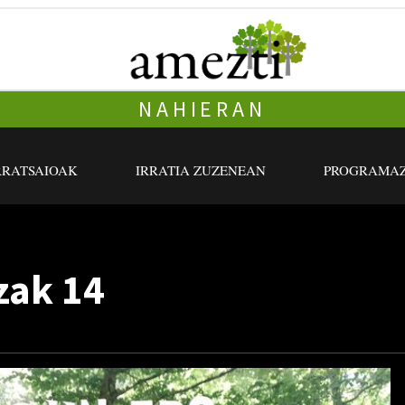
NAHIERAN
RRATSAIOAK
IRRATIA ZUZENEAN
PROGRAMAZ
zak 14