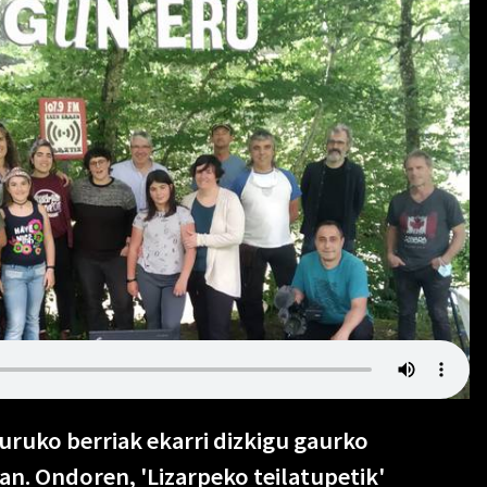
uruko berriak ekarri dizkigu gaurko
ian. Ondoren, 'Lizarpeko teilatupetik'