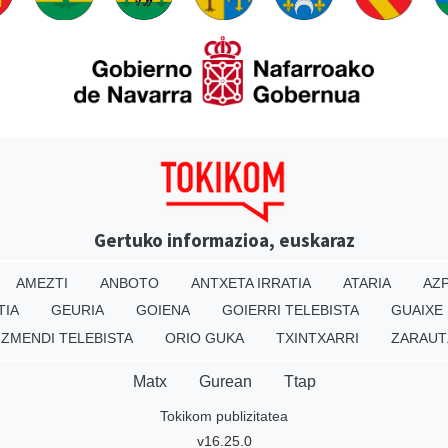
Gertuko informazioa, euskaraz
AMEZTI
ANBOTO
ANTXETA IRRATIA
ATARIA
AZP
TIA
GEURIA
GOIENA
GOIERRI TELEBISTA
GUAIXE
IZMENDI TELEBISTA
ORIO GUKA
TXINTXARRI
ZARAUT
Matx
Gurean
Ttap
Tokikom publizitatea
v16.25.0