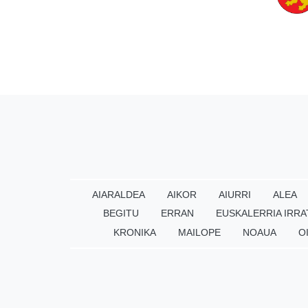
AIARALDEA
AIKOR
AIURRI
ALEA
BEGITU
ERRAN
EUSKALERRIA IRRA
KRONIKA
MAILOPE
NOAUA
O