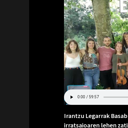
Irantzu Legarrak Basab
irratsaioaren lehen zat