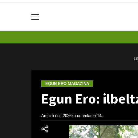
I
EGUN ERO MAGAZINA
Egun Ero: ilbelt
Amezti.eus
2026ko urtarrilaren 14a