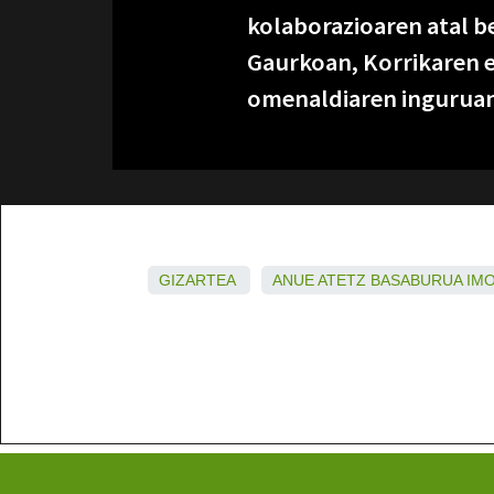
kolaborazioaren atal be
Gaurkoan, Korrikaren et
omenaldiaren inguruan
GIZARTEA
ANUE
ATETZ
BASABURUA
IM