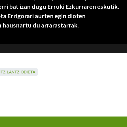
rri bat izan dugu Erruki Ezkurraren eskutik.
a Errigorari aurten egin dioten
 hausnartu du arrarastarrak.
OTZ
LANTZ
ODIETA