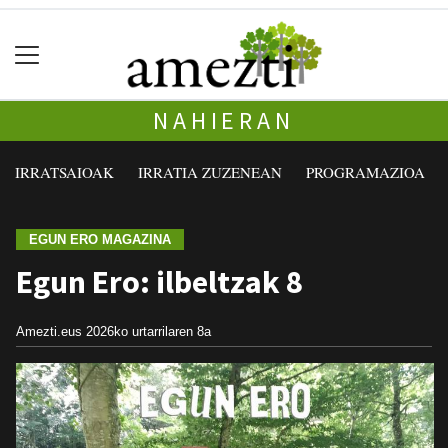
NAHIERAN
IRRATSAIOAK
IRRATIA ZUZENEAN
PROGRAMAZIOA
EGUN ERO MAGAZINA
Egun Ero: ilbeltzak 8
Amezti.eus
2026ko urtarrilaren 8a