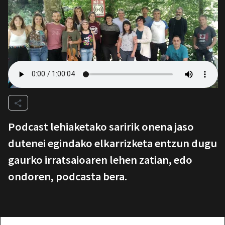
Podcast lehiaketako saririk onena jaso
dutenei egindako elkarrizketa entzun dugu
gaurko irratsaioaren lehen zatian, edo
ondoren, podcasta bera.