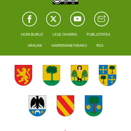
HONI BURUZ
LEGE OHARRA
PUBLIZITATEA
ARAUAK
HARREMANETARAKO
RSS