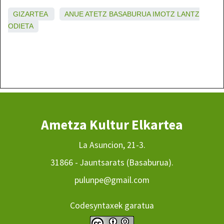
GIZARTEA
ANUE
ATETZ
BASABURUA
IMOTZ
LANTZ
ODIETA
Ametza Kultur Elkartea
La Asuncion, 21-3.
31866 - Jauntsarats (Basaburua).
pulunpe@gmail.com
Codesyntaxek garatua