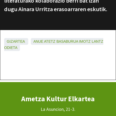
literaturako kolaborazio berri bat izan
dugu Ainara Urritza erasoarraren eskutik.
GIZARTEA
ANUE
ATETZ
BASABURUA
IMOTZ
LANTZ
ODIETA
Ametza Kultur Elkartea
La Asuncion, 21-3.