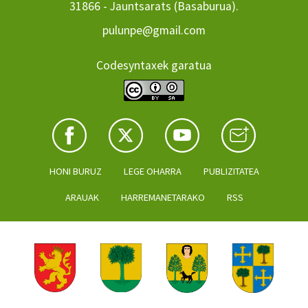
31866 - Jauntsarats (Basaburua).
pulunpe@gmail.com
Codesyntaxek garatua
HONI BURUZ
LEGE OHARRA
PUBLIZITATEA
ARAUAK
HARREMANETARAKO
RSS