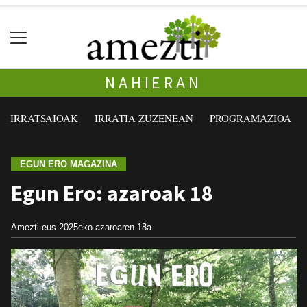
NAHIERAN
IRRATSAIOAK
IRRATIA ZUZENEAN
PROGRAMAZIOA
EGUN ERO MAGAZINA
Egun Ero: azaroak 18
Amezti.eus
2025eko azaroaren 18a