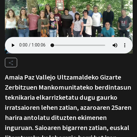
Amaia Paz Vallejo Ultzamaldeko Gizarte
Zerbitzuen Mankomunitateko berdintasun
teknikaria elkarrizketatu dugu gaurko
irratsaioren lehen zatian, azaroaren 25aren
harira antolatu dituzten ekimenen
inguruan. Saioaren bigarren zatian, euskal