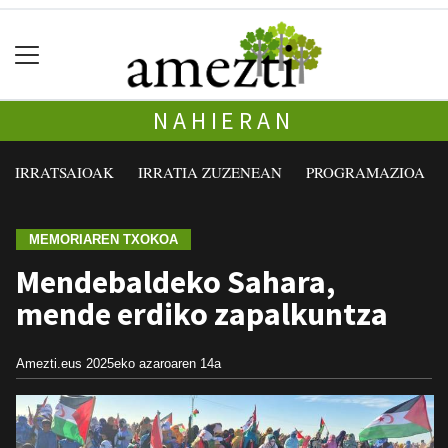
NAHIERAN
IRRATSAIOAK
IRRATIA ZUZENEAN
PROGRAMAZIOA
MEMORIAREN TXOKOA
Mendebaldeko Sahara,
mende erdiko zapalkuntza
Amezti.eus
2025eko azaroaren 14a