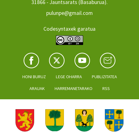
31866 - Jauntsarats (Basaburua).
pulunpe@gmail.com
Codesyntaxek garatua
HONI BURUZ
LEGE OHARRA
PUBLIZITATEA
ARAUAK
HARREMANETARAKO
RSS