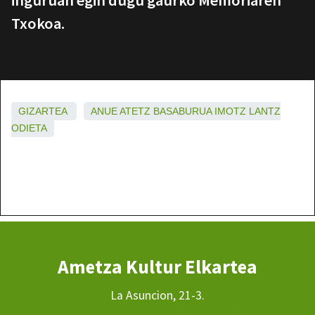
Txokoa.
GIZARTEA
ANUE
ATETZ
BASABURUA
IMOTZ
LANTZ
ODIETA
Ametza Kultur Elkartea
La Asuncion, 21-3.