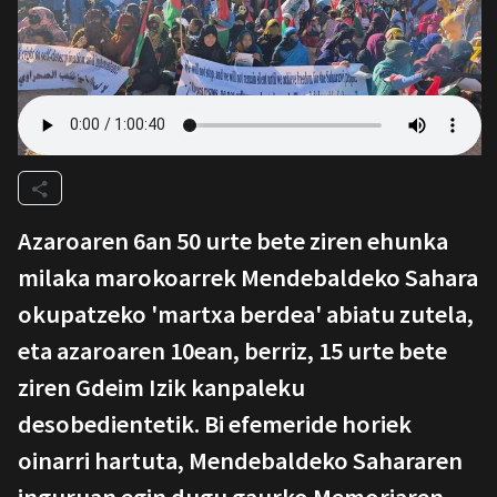
Azaroaren 6an 50 urte bete ziren ehunka
milaka marokoarrek Mendebaldeko Sahara
okupatzeko 'martxa berdea' abiatu zutela,
eta azaroaren 10ean, berriz, 15 urte bete
ziren Gdeim Izik kanpaleku
desobedientetik. Bi efemeride horiek
oinarri hartuta, Mendebaldeko Sahararen
inguruan egin dugu gaurko Memoriaren