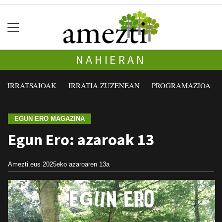
NAHIERAN
IRRATSAIOAK
IRRATIA ZUZENEAN
PROGRAMAZIOA
EGUN ERO MAGAZINA
Egun Ero: azaroak 13
Amezti.eus
2025eko azaroaren 13a