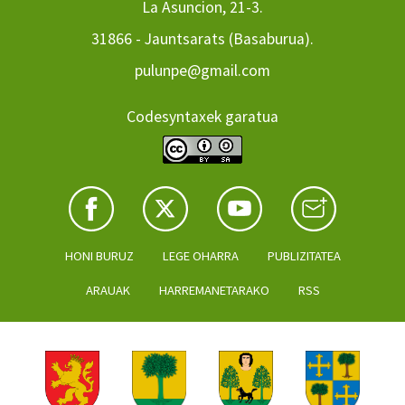
La Asuncion, 21-3.
31866 - Jauntsarats (Basaburua).
pulunpe@gmail.com
Codesyntaxek garatua
HONI BURUZ
LEGE OHARRA
PUBLIZITATEA
ARAUAK
HARREMANETARAKO
RSS