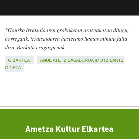
*Gaurko irratsaioaren grabaketan arazoak izan ditugu,
horregatik, irratsaioaren hasierako hamar minutu falta
dira. Barkatu eragozpenak.
GIZARTEA
ANUE
ATETZ
BASABURUA
IMOTZ
LANTZ
ODIETA
Ametza Kultur Elkartea