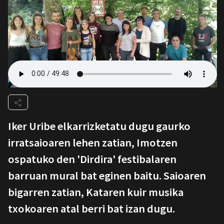
Iker Uribe elkarrizketatu dugu gaurko
irratsaioaren lehen zatian, Imotzen
ospatuko den 'Dirdira' festibalaren
barruan mural bat eginen baitu. Saioaren
bigarren zatian, Kataren kuir musika
txokoaren atal berri bat izan dugu.