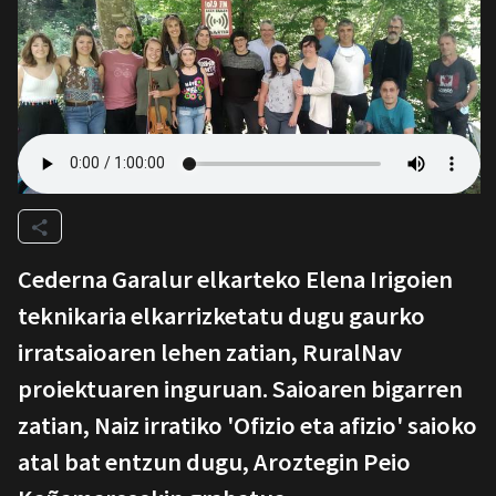
Cederna Garalur elkarteko Elena Irigoien
teknikaria elkarrizketatu dugu gaurko
irratsaioaren lehen zatian, RuralNav
proiektuaren inguruan. Saioaren bigarren
zatian, Naiz irratiko 'Ofizio eta afizio' saioko
atal bat entzun dugu, Aroztegin Peio