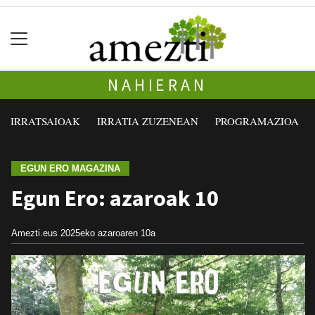
NAHIERAN
IRRATSAIOAK
IRRATIA ZUZENEAN
PROGRAMAZIOA
EGUN ERO MAGAZINA
Egun Ero: azaroak 10
Amezti.eus
2025eko azaroaren 10a