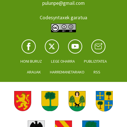
pulunpe@gmail.com
Codesyntaxek garatua
HONI BURUZ
LEGE OHARRA
PUBLIZITATEA
ARAUAK
HARREMANETARAKO
RSS