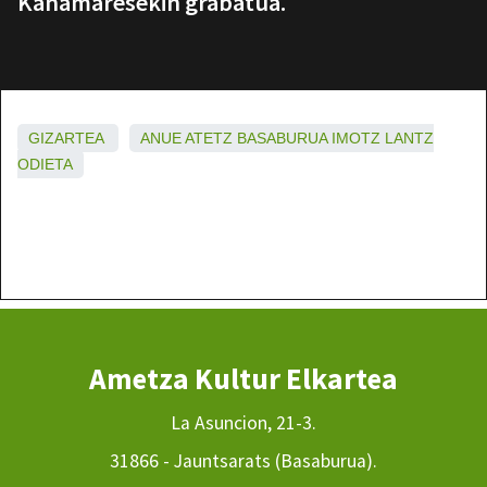
Kañamaresekin grabatua.
GIZARTEA
ANUE
ATETZ
BASABURUA
IMOTZ
LANTZ
ODIETA
Ametza Kultur Elkartea
La Asuncion, 21-3.
31866 - Jauntsarats (Basaburua).