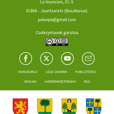
La Asuncion, 21-3.
31866 - Jauntsarats (Basaburua).
pulunpe@gmail.com
Codesyntaxek garatua
HONI BURUZ
LEGE OHARRA
PUBLIZITATEA
ARAUAK
HARREMANETARAKO
RSS