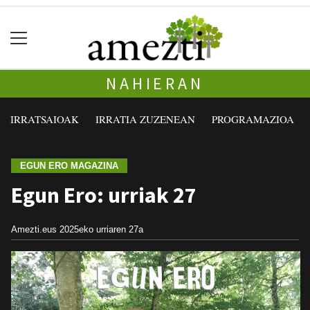
NAHIERAN
IRRATSAIOAK
IRRATIA ZUZENEAN
PROGRAMAZIOA
EGUN ERO MAGAZINA
Egun Ero: urriak 27
Amezti.eus
2025eko urriaren 27a