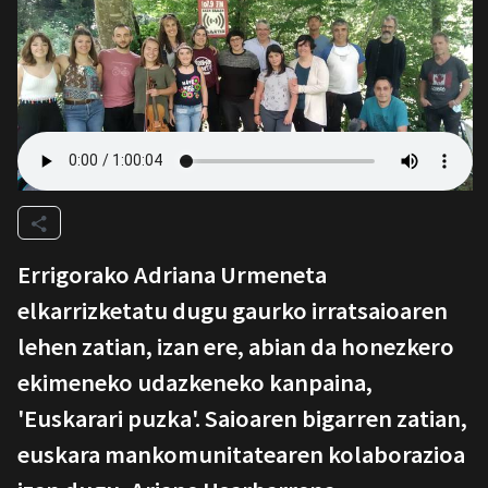
Errigorako Adriana Urmeneta
elkarrizketatu dugu gaurko irratsaioaren
lehen zatian, izan ere, abian da honezkero
ekimeneko udazkeneko kanpaina,
'Euskarari puzka'. Saioaren bigarren zatian,
euskara mankomunitatearen kolaborazioa