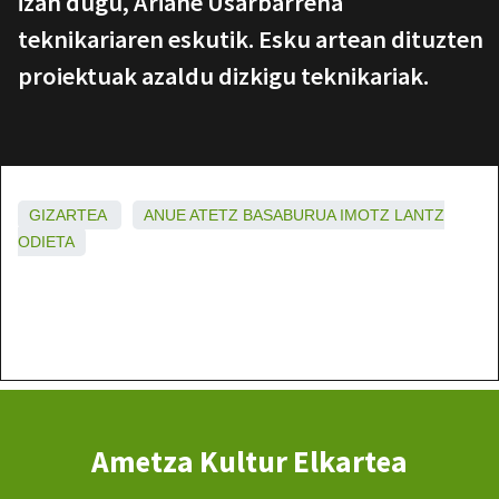
izan dugu, Ariane Usarbarrena
teknikariaren eskutik. Esku artean dituzten
proiektuak azaldu dizkigu teknikariak.
GIZARTEA
ANUE
ATETZ
BASABURUA
IMOTZ
LANTZ
ODIETA
Ametza Kultur Elkartea