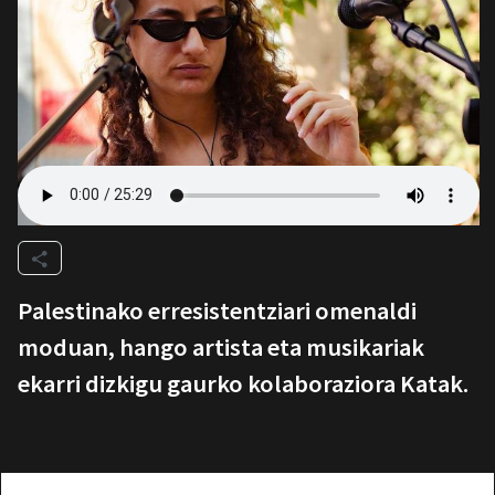
Palestinako erresistentziari omenaldi
moduan, hango artista eta musikariak
ekarri dizkigu gaurko kolaboraziora Katak.