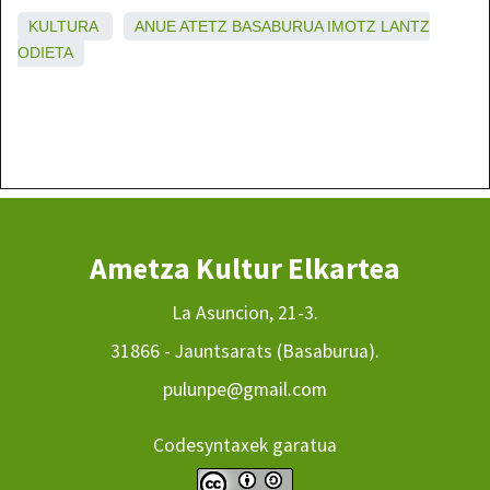
KULTURA
ANUE
ATETZ
BASABURUA
IMOTZ
LANTZ
ODIETA
Ametza Kultur Elkartea
La Asuncion, 21-3.
31866 - Jauntsarats (Basaburua).
pulunpe@gmail.com
Codesyntaxek garatua