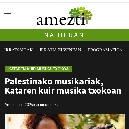
NAHIERAN
IRRATSAIOAK
IRRATIA ZUZENEAN
PROGRAMAZIOA
KATAREN KUIR MUSIKA TXOKOA
Palestinako musikariak,
Kataren kuir musika txokoan
Amezti.eus
2025eko urriaren 9a