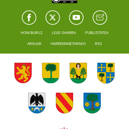
HONI BURUZ
LEGE OHARRA
PUBLIZITATEA
ARAUAK
HARREMANETARAKO
RSS