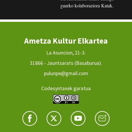
gaurko kolaboraziora Katak.
Ametza Kultur Elkartea
La Asuncion, 21-3.
31866 - Jauntsarats (Basaburua).
pulunpe@gmail.com
Codesyntaxek garatua