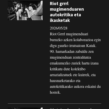
Riot grrrl
mugimenduaren
autokritika eta
ikasketak
2026/05/28
Riot Grrrl mugimenduari
buruzko azken kolaborazioa egin
digu gaurko irratsaioan Katak.
90. hamarkadan zabaldu zen
mugimenduan zentralitatea
emakumezko zuriek hartu izana
kritikatu dute kolektibo
arrazializatuek ete kuirrek, eta
hausnarketarako eta
autokritikarako aukera eskaini du
horrek.