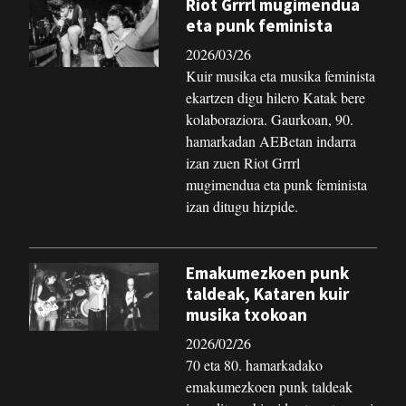
Riot Grrrl mugimendua
eta punk feminista
2026/03/26
Kuir musika eta musika feminista
ekartzen digu hilero Katak bere
kolaboraziora. Gaurkoan, 90.
hamarkadan AEBetan indarra
izan zuen Riot Grrrl
mugimendua eta punk feminista
izan ditugu hizpide.
Emakumezkoen punk
taldeak, Kataren kuir
musika txokoan
2026/02/26
70 eta 80. hamarkadako
emakumezkoen punk taldeak