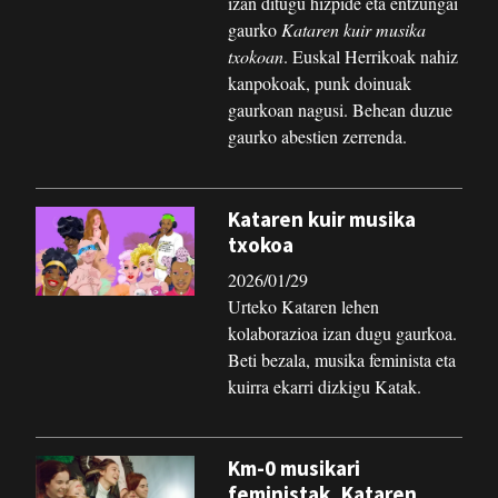
izan ditugu hizpide eta entzungai
gaurko
Kataren kuir musika
txokoan
. Euskal Herrikoak nahiz
kanpokoak, punk doinuak
gaurkoan nagusi. Behean duzue
gaurko abestien zerrenda.
Kataren kuir musika
txokoa
2026/01/29
Urteko Kataren lehen
kolaborazioa izan dugu gaurkoa.
Beti bezala, musika feminista eta
kuirra ekarri dizkigu Katak.
Km-0 musikari
feministak, Kataren