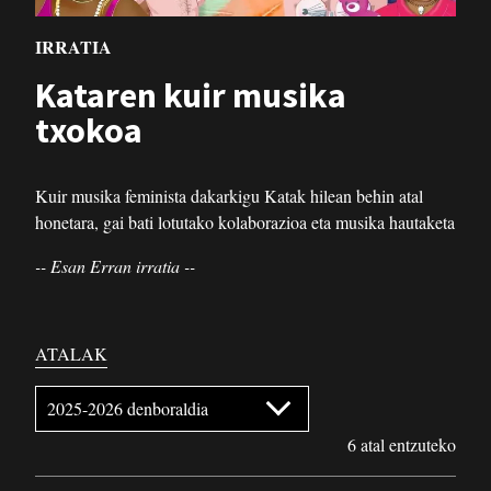
IRRATIA
Kataren kuir musika
txokoa
Kuir musika feminista dakarkigu Katak hilean behin atal
honetara, gai bati lotutako kolaborazioa eta musika hautaketa
-- Esan Erran irratia --
ATALAK
6 atal entzuteko