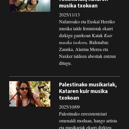
musika txokoan
2025/11/13
Nafarroako eta Euskal Herriko
musika talde feministak ekarri
dizkigu gaurkoan Katak
Kuir
musika txokora
. Bidenabar,
Zaunka, Alarma Morea eta
Naxker taldeen abestiak entzun
ditugu.
Palestinako musikariak,
Kataren kuir musika
txokoan
2025/10/09
Palestinako erresistentziari
omenaldi moduan, hango artista
eta musikariak ekarri dizkigu