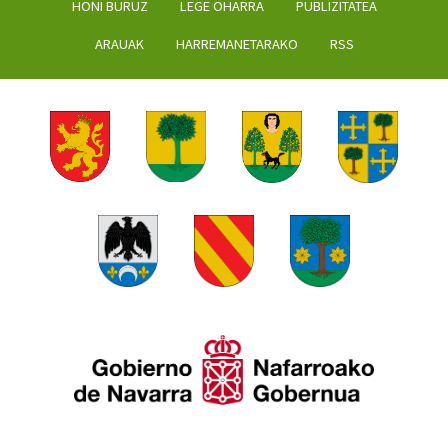
HONI BURUZ
LEGE OHARRA
PUBLIZITATEA
ARAUAK
HARREMANETARAKO
RSS