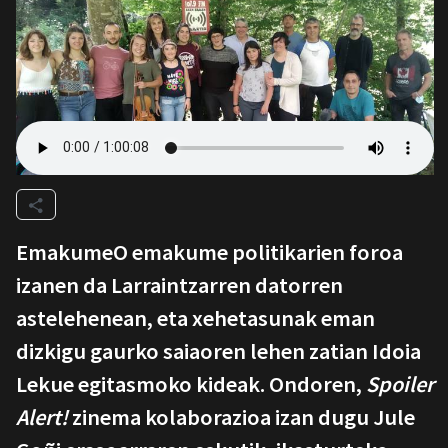
EmakumeO emakume politikarien foroa
izanen da Larraintzarren datorren
astelehenean, eta xehetasunak eman
dizkigu gaurko saiaoren lehen zatian Idoia
Lekue egitasmoko kideak. Ondoren,
Spoiler
Alert!
zinema kolaborazioa izan dugu Jule