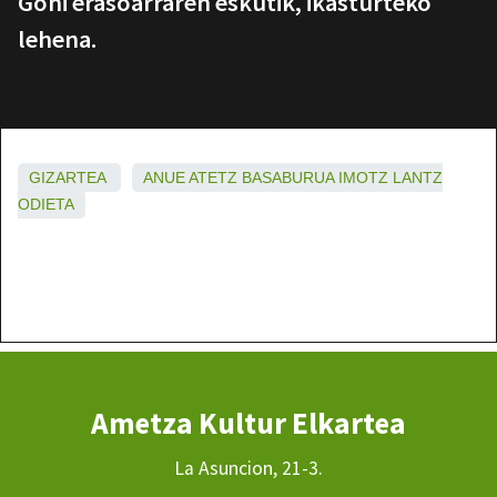
Goñi erasoarraren eskutik, ikasturteko
lehena.
GIZARTEA
ANUE
ATETZ
BASABURUA
IMOTZ
LANTZ
ODIETA
Ametza Kultur Elkartea
La Asuncion, 21-3.