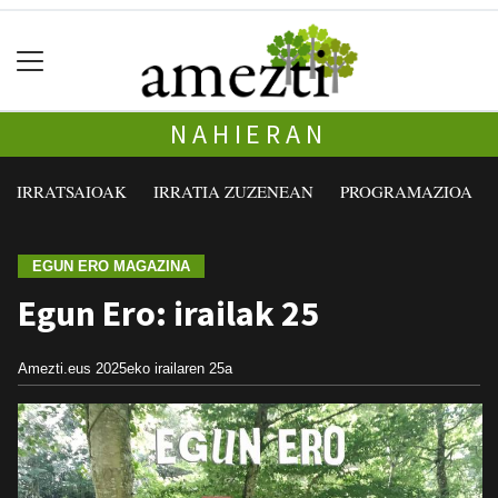
NAHIERAN
IRRATSAIOAK
IRRATIA ZUZENEAN
PROGRAMAZIOA
EGUN ERO MAGAZINA
Egun Ero: irailak 25
Amezti.eus
2025eko irailaren 25a