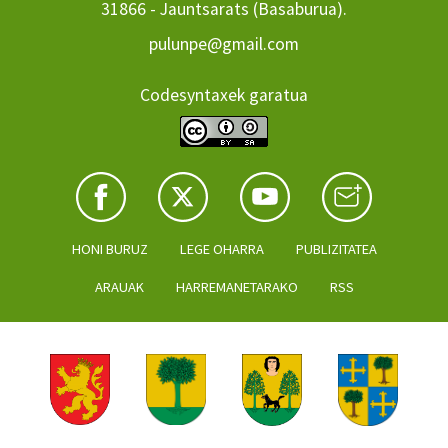
31866 - Jauntsarats (Basaburua).
pulunpe@gmail.com
Codesyntaxek garatua
HONI BURUZ
LEGE OHARRA
PUBLIZITATEA
ARAUAK
HARREMANETARAKO
RSS