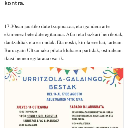
kontra.
17:30ean jaurtiko dute txupinazoa, eta igandera arte
ekimenez bete dute egitaraua. Afari eta bazkari herrikoiak,
dantzaldiak eta errondak. Eta noski, kirola ere bai, tartean,
Buruzgain Ultzamako pilota klubaren partidak, ostiralean.
ikusi hemen egitaraua osorik: