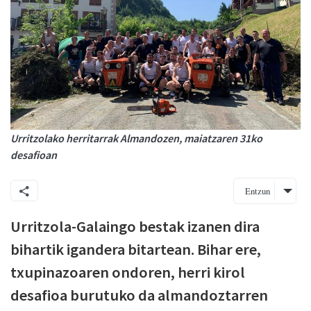
Urritzolako herritarrak Almandozen, maiatzaren 31ko
desafioan
Entzun
Urritzola-Galaingo bestak izanen dira
bihartik igandera bitartean. Bihar ere,
txupinazoaren ondoren, herri kirol
desafioa burutuko da almandoztarren