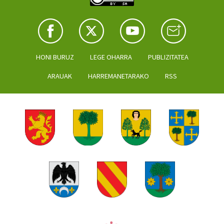
HONI BURUZ
LEGE OHARRA
PUBLIZITATEA
ARAUAK
HARREMANETARAKO
RSS