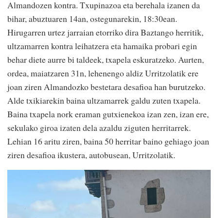
Almandozen kontra. Txupinazoa eta berehala izanen da
bihar, abuztuaren 14an, ostegunarekin, 18:30ean.
Hirugarren urtez jarraian etorriko dira Baztango herritik,
ultzamarren kontra leihatzera eta hamaika probari egin
behar diete aurre bi taldeek, txapela eskuratzeko. Aurten,
ordea, maiatzaren 31n, lehenengo aldiz Urritzolatik ere
joan ziren Almandozko bestetara desafioa han burutzeko.
Alde txikiarekin baina ultzamarrek galdu zuten txapela.
Baina txapela nork eraman gutxienekoa izan zen, izan ere,
sekulako giroa izaten dela azaldu ziguten herritarrek.
Lehian 16 aritu ziren, baina 50 herritar baino gehiago joan
ziren desafioa ikustera, autobusean, Urritzolatik.