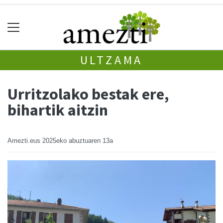
ULTZAMA
Urritzolako bestak ere,
bihartik aitzin
Amezti.eus
2025eko abuztuaren 13a