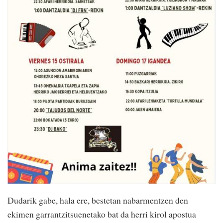
Dudarik gabe, hala ere, bestetan nabarmentzen den
ekimen garrantzitsuenetako bat da herri kirol apostua