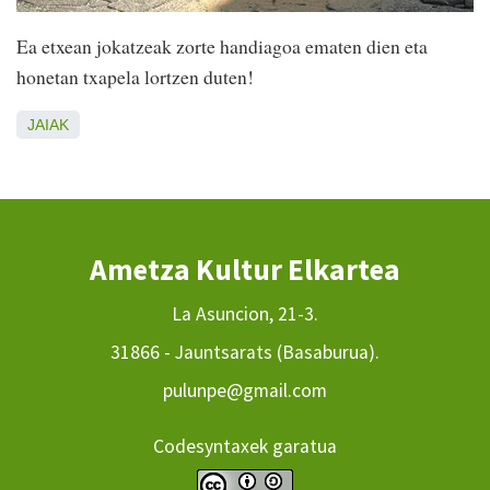
Ea etxean jokatzeak zorte handiagoa ematen dien eta
honetan txapela lortzen duten!
JAIAK
Ametza Kultur Elkartea
La Asuncion, 21-3.
31866 - Jauntsarats (Basaburua).
pulunpe@gmail.com
Codesyntaxek garatua