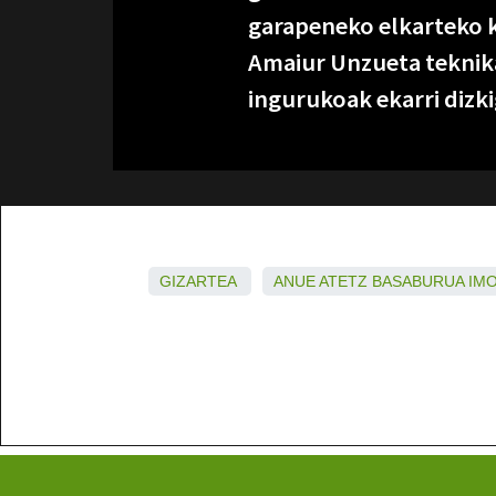
garapeneko elkarteko k
Amaiur Unzueta teknika
ingurukoak ekarri dizki
GIZARTEA
ANUE
ATETZ
BASABURUA
IM