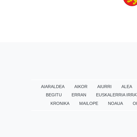
AIARALDEA
AIKOR
AIURRI
ALEA
BEGITU
ERRAN
EUSKALERRIA IRRA
KRONIKA
MAILOPE
NOAUA
O