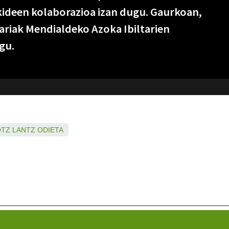
ideen kolaborazioa izan dugu. Gaurkoan,
riak Mendialdeko Azoka Ibiltarien
gu.
OTZ
LANTZ
ODIETA