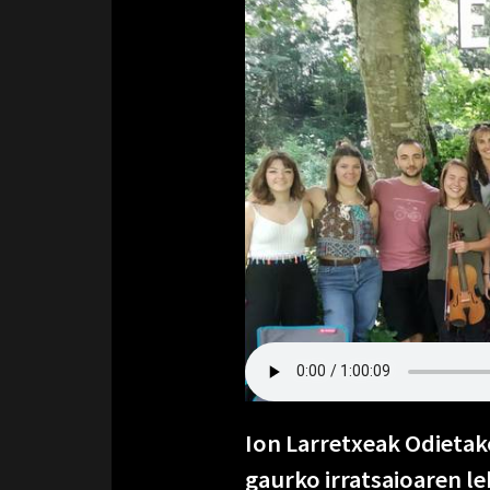
Ion Larretxeak Odietak
gaurko irratsaioaren l