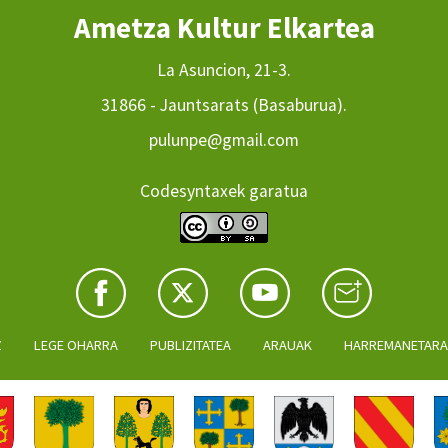
Ametza Kultur Elkartea
La Asuncion, 21-3.
31866 - Jauntsarats (Basaburua).
pulunpe@gmail.com
Codesyntaxek garatua
Z
LEGE OHARRA
PUBLIZITATEA
ARAUAK
HARREMANETAR