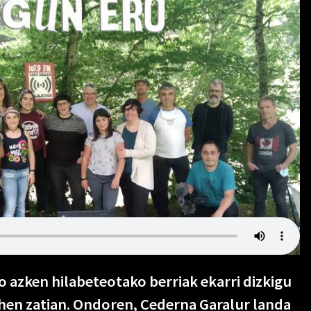
o azken hilabeteotako berriak ekarri dizkigu
ehen zatian. Ondoren, Cederna Garalur landa