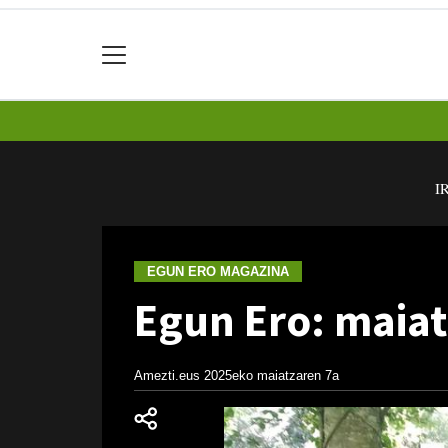
I
EGUN ERO MAGAZINA
Egun Ero: maiat
Amezti.eus
2025eko maiatzaren 7a