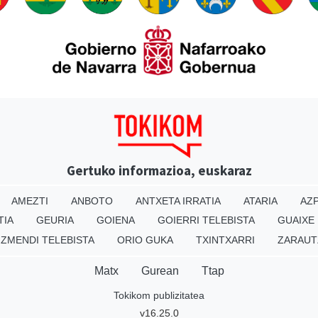
Gertuko informazioa, euskaraz
AMEZTI
ANBOTO
ANTXETA IRRATIA
ATARIA
AZP
TIA
GEURIA
GOIENA
GOIERRI TELEBISTA
GUAIXE
IZMENDI TELEBISTA
ORIO GUKA
TXINTXARRI
ZARAUT
Matx
Gurean
Ttap
Tokikom publizitatea
v16.25.0