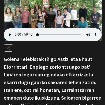
Goiena Telebistak Iñigo Astizi eta Eñaut
Elorrietari 'Enplego zoriontsuago bat'
lanaren inguruan egindako elkarrizketa
ekarri dugu gaurko saioaren lehen zatira.
Izan ere, ostiral honetan, Larraintzarren
emanen dute ikuskizuna. Saioaren bigarren