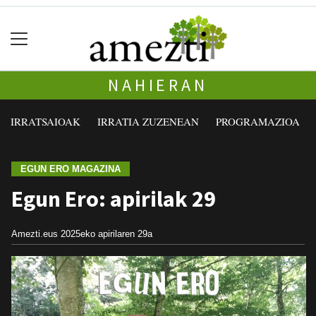
NAHIERAN
IRRATSAIOAK
IRRATIA ZUZENEAN
PROGRAMAZIOA
EGUN ERO MAGAZINA
Egun Ero: apirilak 29
Amezti.eus
2025eko apirilaren 29a