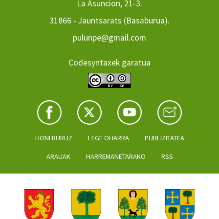
La Asuncion, 21-3.
31866 - Jauntsarats (Basaburua).
pulunpe@gmail.com
Codesyntaxek garatua
HONI BURUZ
LEGE OHARRA
PUBLIZITATEA
ARAUAK
HARREMANETARAKO
RSS