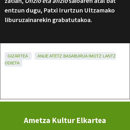
zatian,
Ofizio eta afizio
saioaren atal bat
entzun dugu, Patxi Irurtzun Ultzamako
liburuzainarekin grabatutakoa.
GIZARTEA
ANUE
ATETZ
BASABURUA
IMOTZ
LANTZ
ODIETA
Ametza Kultur Elkartea