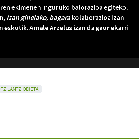
ren ekimenen inguruko balorazioa egiteko.
n,
Izan ginelako, bagara
kolaborazioa izan
 eskutik. Amale Arzelus izan da gaur ekarri
OTZ
LANTZ
ODIETA