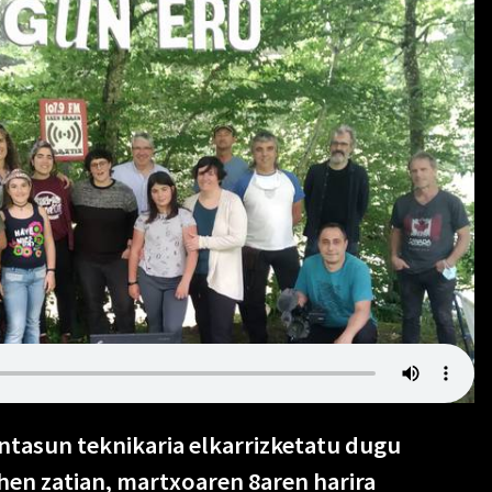
intasun teknikaria elkarrizketatu dugu
ehen zatian, martxoaren 8aren harira