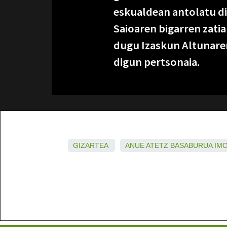
eskualdean antolatu di
Saioaren bigarren zatia
dugu Izaskun Altunaren
digun pertsonaia.
GIZARTEA
ANUE
ATETZ
BASABURUA
IM