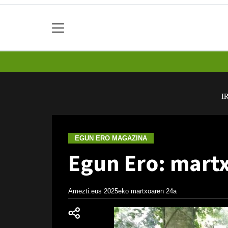
I
EGUN ERO MAGAZINA
Egun Ero: mart
Amezti.eus
2025eko martxoaren 24a