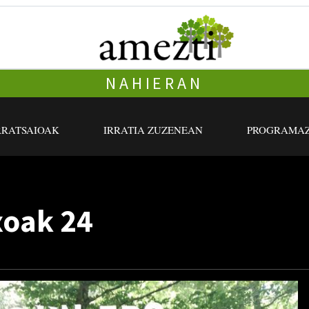
NAHIERAN
RRATSAIOAK
IRRATIA ZUZENEAN
PROGRAMAZ
xoak 24