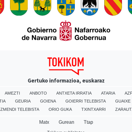
Gertuko informazioa, euskaraz
AMEZTI
ANBOTO
ANTXETA IRRATIA
ATARIA
AZP
TIA
GEURIA
GOIENA
GOIERRI TELEBISTA
GUAIXE
IZMENDI TELEBISTA
ORIO GUKA
TXINTXARRI
ZARAUT
Matx
Gurean
Ttap