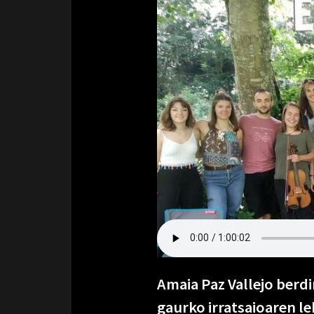
Amaia Paz Vallejo berd
gaurko irratsaioaren l