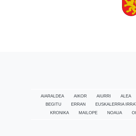
AIARALDEA
AIKOR
AIURRI
ALEA
BEGITU
ERRAN
EUSKALERRIA IRRA
KRONIKA
MAILOPE
NOAUA
O