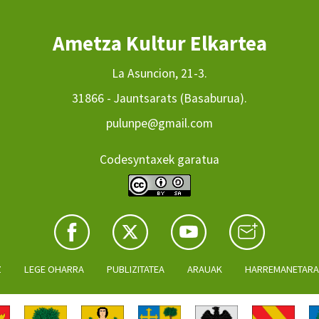
Ametza Kultur Elkartea
La Asuncion, 21-3.
31866 - Jauntsarats (Basaburua).
pulunpe@gmail.com
Codesyntaxek garatua
Z
LEGE OHARRA
PUBLIZITATEA
ARAUAK
HARREMANETAR