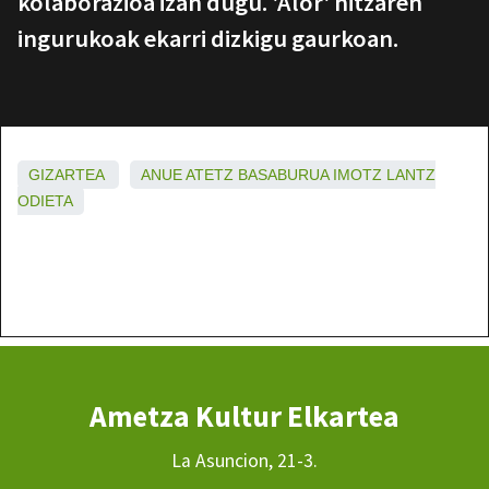
kolaborazioa izan dugu. 'Alor' hitzaren
ingurukoak ekarri dizkigu gaurkoan.
GIZARTEA
ANUE
ATETZ
BASABURUA
IMOTZ
LANTZ
ODIETA
Ametza Kultur Elkartea
La Asuncion, 21-3.