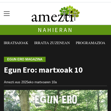
NAHIERAN
IRRATSAIOAK
IRRATIA ZUZENEAN
PROGRAMAZIOA
EGUN ERO MAGAZINA
Egun Ero: martxoak 10
Amezti.eus
2025eko martxoaren 10a