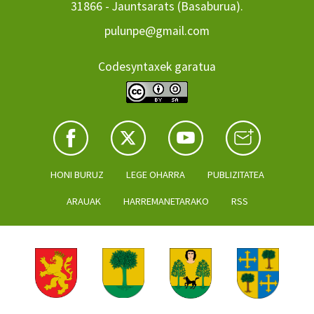
31866 - Jauntsarats (Basaburua).
pulunpe@gmail.com
Codesyntaxek garatua
HONI BURUZ
LEGE OHARRA
PUBLIZITATEA
ARAUAK
HARREMANETARAKO
RSS