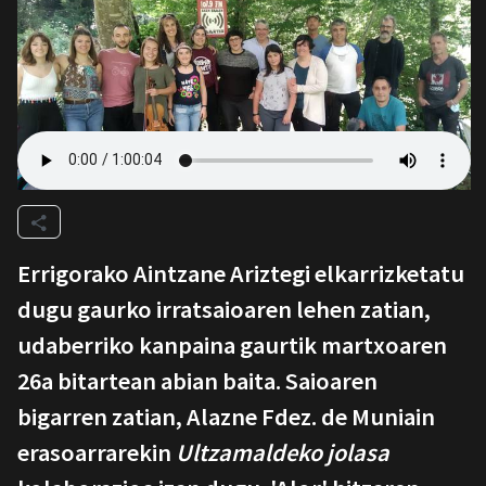
Errigorako Aintzane Ariztegi elkarrizketatu
dugu gaurko irratsaioaren lehen zatian,
udaberriko kanpaina gaurtik martxoaren
26a bitartean abian baita. Saioaren
bigarren zatian, Alazne Fdez. de Muniain
erasoarrarekin
Ultzamaldeko jolasa