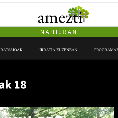
NAHIERAN
RRATSAIOAK
IRRATIA ZUZENEAN
PROGRAMAZ
lak 18