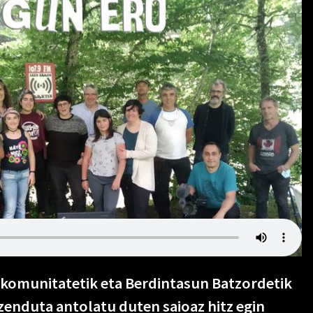
komunitatetik eta Berdintasun Batzordetik
enduta antolatu duten saioaz hitz egin