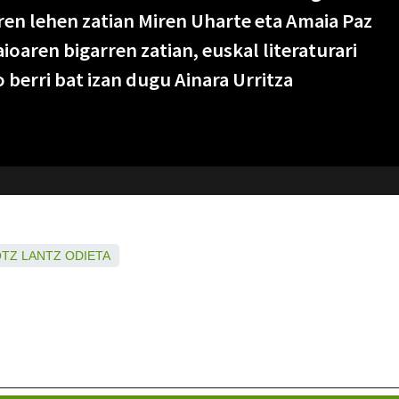
ren lehen zatian Miren Uharte eta Amaia Paz
aioaren bigarren zatian, euskal literaturari
 berri bat izan dugu Ainara Urritza
OTZ
LANTZ
ODIETA