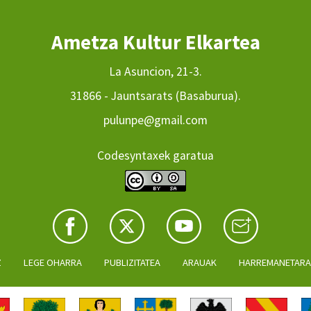
Ametza Kultur Elkartea
La Asuncion, 21-3.
31866 - Jauntsarats (Basaburua).
pulunpe@gmail.com
Codesyntaxek garatua
Z
LEGE OHARRA
PUBLIZITATEA
ARAUAK
HARREMANETAR