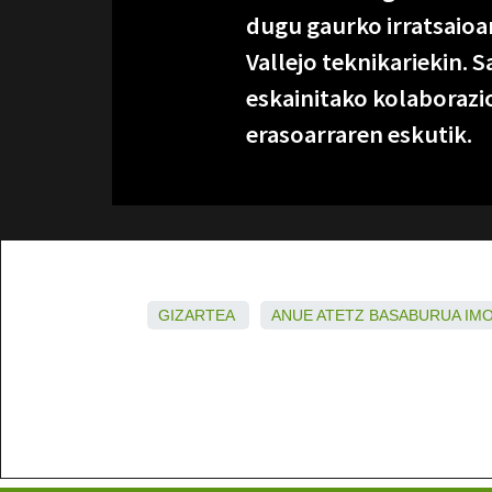
dugu gaurko irratsaioa
Vallejo teknikariekin. S
eskainitako kolaborazio
erasoarraren eskutik.
GIZARTEA
ANUE
ATETZ
BASABURUA
IM