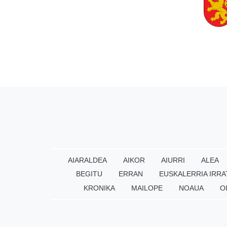
AIARALDEA
AIKOR
AIURRI
ALEA
BEGITU
ERRAN
EUSKALERRIA IRRA
KRONIKA
MAILOPE
NOAUA
O