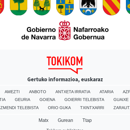
Gertuko informazioa, euskaraz
AMEZTI
ANBOTO
ANTXETA IRRATIA
ATARIA
AZP
TIA
GEURIA
GOIENA
GOIERRI TELEBISTA
GUAIXE
IZMENDI TELEBISTA
ORIO GUKA
TXINTXARRI
ZARAUT
Matx
Gurean
Ttap