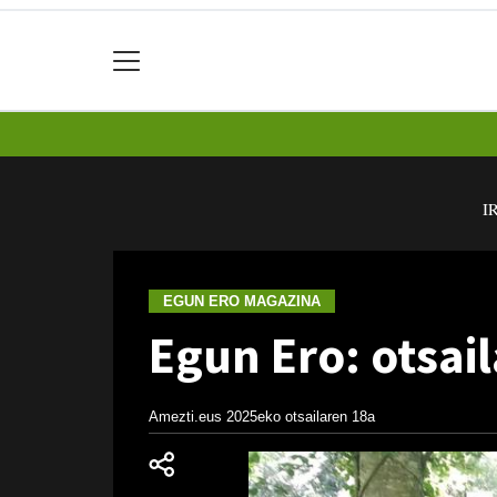
I
EGUN ERO MAGAZINA
Egun Ero: otsai
Amezti.eus
2025eko otsailaren 18a