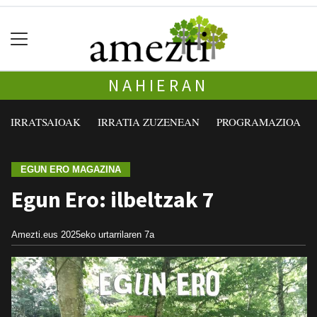
NAHIERAN
IRRATSAIOAK
IRRATIA ZUZENEAN
PROGRAMAZIOA
EGUN ERO MAGAZINA
Egun Ero: ilbeltzak 7
Amezti.eus
2025eko urtarrilaren 7a