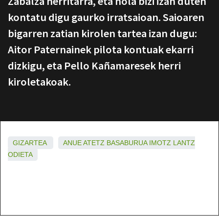
Zabalza herritarra, eta nola bizi izan duten
kontatu digu gaurko irratsaioan. Saioaren
bigarren zatian kirolen tartea izan dugu:
Aitor Paternainek pilota kontuak ekarri
dizkigu, eta Pello Kañamaresek herri
kiroletakoak.
GIZARTEA
ANUE
ATETZ
BASABURUA
IMOTZ
LANTZ
ODIETA