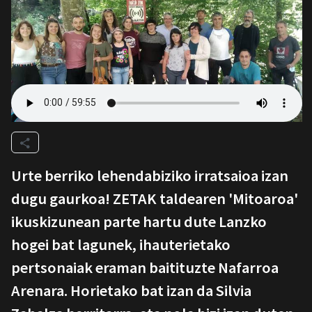
Urte berriko lehendabiziko irratsaioa izan
dugu gaurkoa! ZETAK taldearen 'Mitoaroa'
ikuskizunean parte hartu dute Lanzko
hogei bat lagunek, ihauterietako
pertsonaiak eraman baitituzte Nafarroa
Arenara. Horietako bat izan da Silvia