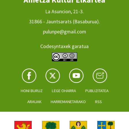
La Asuncion, 21-3.
31866 - Jauntsarats (Basaburua).
pulunpe@gmail.com
Codesyntaxek garatua
HONI BURUZ
LEGE OHARRA
PUBLIZITATEA
ARAUAK
HARREMANETARAKO
RSS