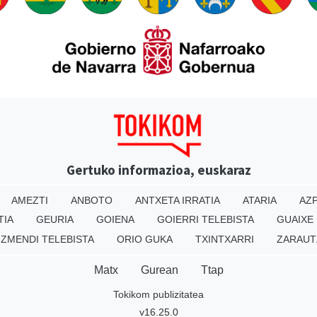
Gertuko informazioa, euskaraz
AMEZTI
ANBOTO
ANTXETA IRRATIA
ATARIA
AZP
TIA
GEURIA
GOIENA
GOIERRI TELEBISTA
GUAIXE
IZMENDI TELEBISTA
ORIO GUKA
TXINTXARRI
ZARAUT
Matx
Gurean
Ttap
Tokikom publizitatea
v16.25.0