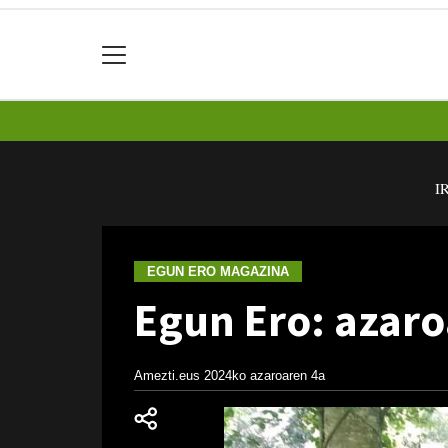
I
EGUN ERO MAGAZINA
Egun Ero: azaro
Amezti.eus
2024ko azaroaren 4a