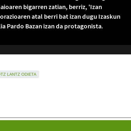
aioaren bigarren zatian, berriz, 'Izan
orazioaren atal berri bat izan dugu Izaskun
lia Pardo Bazan izan da protagonista.
OTZ
LANTZ
ODIETA