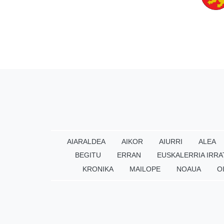
AIARALDEA
AIKOR
AIURRI
ALEA
BEGITU
ERRAN
EUSKALERRIA IRRA
KRONIKA
MAILOPE
NOAUA
O