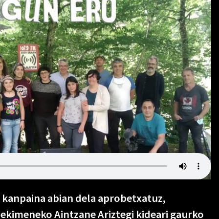
 kanpaina abian dela aprobetxatuz,
 ekimeneko Aintzane Ariztegi kideari gaurko