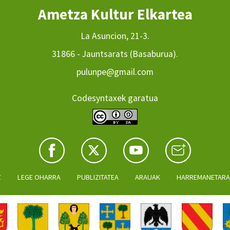
Ametza Kultur Elkartea
La Asuncion, 21-3.
31866 - Jauntsarats (Basaburua).
pulunpe@gmail.com
Codesyntaxek garatua
Z
LEGE OHARRA
PUBLIZITATEA
ARAUAK
HARREMANETAR