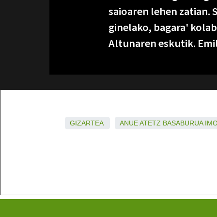
saioaren lehen zatian. S
ginelako, bagara' kolab
Altunaren eskutik. Emi
GIZARTEA
ANUE
ATETZ
BASABURUA
IM