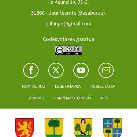
La Asuncion, 21-3.
31866 - Jauntsarats (Basaburua).
pulunpe@gmail.com
Codesyntaxek garatua
HONI BURUZ
LEGE OHARRA
PUBLIZITATEA
ARAUAK
HARREMANETARAKO
RSS