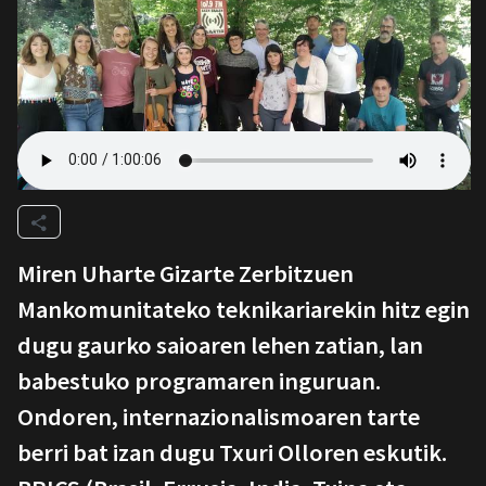
Miren Uharte Gizarte Zerbitzuen
Mankomunitateko teknikariarekin hitz egin
dugu gaurko saioaren lehen zatian, lan
babestuko programaren inguruan.
Ondoren, internazionalismoaren tarte
berri bat izan dugu Txuri Olloren eskutik.