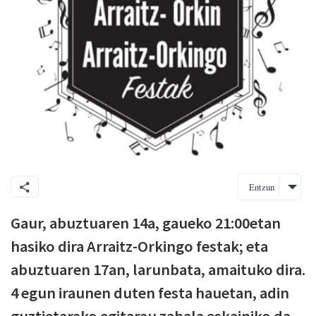
Entzun
Gaur, abuztuaren 14a, gaueko 21:00etan
hasiko dira Arraitz-Orkingo festak; eta
abuztuaren 17an, larunbata, amaituko dira.
4 egun iraunen duten festa hauetan, adin