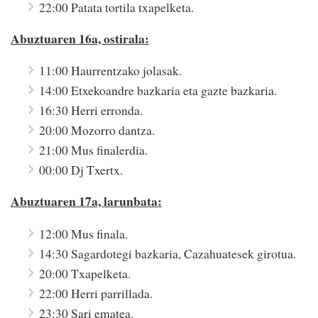
22:00 Patata tortila txapelketa.
Abuztuaren 16a, ostirala:
11:00 Haurrentzako jolasak.
14:00 Etxekoandre bazkaria eta gazte bazkaria.
16:30 Herri erronda.
20:00 Mozorro dantza.
21:00 Mus finalerdia.
00:00 Dj Txertx.
Abuztuaren 17a, larunbata:
12:00 Mus finala.
14:30 Sagardotegi bazkaria, Cazahuatesek girotua.
20:00 Txapelketa.
22:00 Herri parrillada.
23:30 Sari ematea.