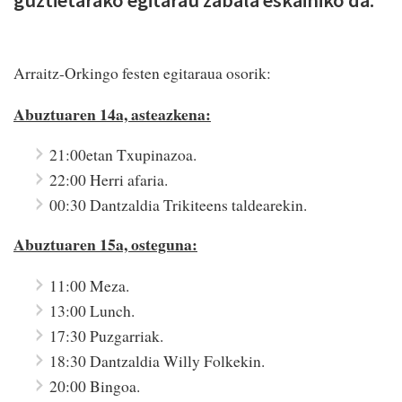
guztietarako egitarau zabala eskainiko da.
Arraitz-Orkingo festen egitaraua osorik:
Abuztuaren 14a, asteazkena:
21:00etan Txupinazoa.
22:00 Herri afaria.
00:30 Dantzaldia Trikiteens taldearekin.
Abuztuaren 15a, osteguna:
11:00 Meza.
13:00 Lunch.
17:30 Puzgarriak.
18:30 Dantzaldia Willy Folkekin.
20:00 Bingoa.