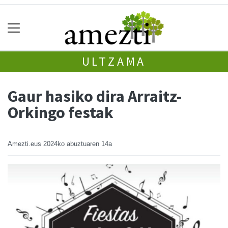
ULTZAMA
Gaur hasiko dira Arraitz-
Orkingo festak
Amezti.eus
2024ko abuztuaren 14a