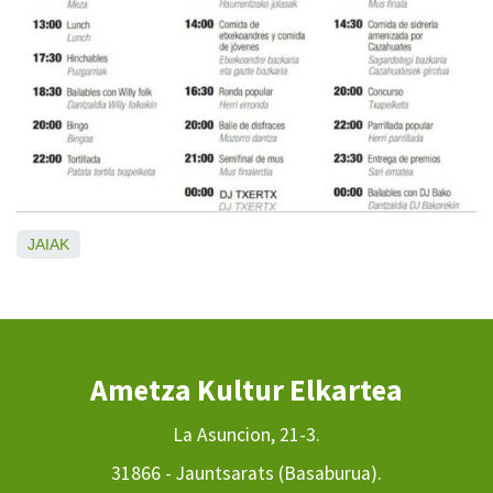
JAIAK
Ametza Kultur Elkartea
La Asuncion, 21-3.
31866 - Jauntsarats (Basaburua).