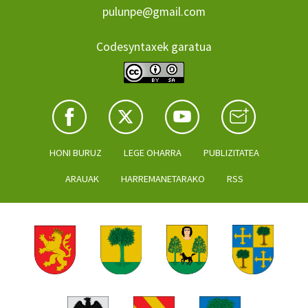
pulunpe@gmail.com
Codesyntaxek garatua
HONI BURUZ
LEGE OHARRA
PUBLIZITATEA
ARAUAK
HARREMANETARAKO
RSS