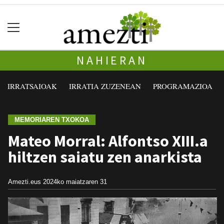
NAHIERAN
IRRATSAIOAK
IRRATIA ZUZENEAN
PROGRAMAZIOA
MEMORIAREN TXOKOA
Mateo Morral: Alfontso XIII.a
hiltzen saiatu zen anarkista
Amezti.eus
2024ko maiatzaren 31