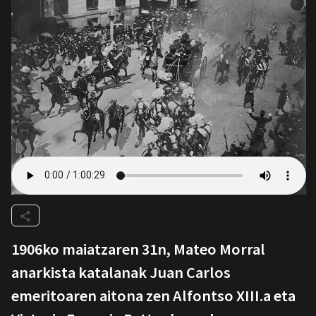
1906ko maiatzaren 31n, Mateo Morral
anarkista katalanak Juan Carlos
emeritoaren aitona zen Alfontso XIII.a eta