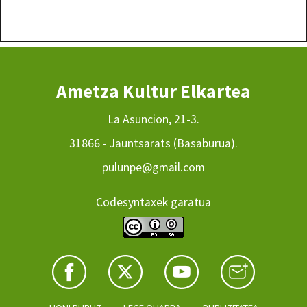
Ametza Kultur Elkartea
La Asuncion, 21-3.
31866 - Jauntsarats (Basaburua).
pulunpe@gmail.com
Codesyntaxek garatua