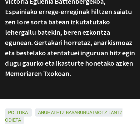
Victoria Eguenia Battenbergekoa,
Espainiako errege-erreginak hiltzen saiatu
zen lore sorta batean izkutatutako
lehergailu batekin, beren ezkontza
egunean. Gertakari horretaz, anarkismoaz
eta bestelako atentatuei inguruan hitz egin
dugu gaurko eta ikasturte honetako azken
Memoriaren Txokoan.
POLITIKA
ANUE
ATETZ
BASABURUA
IMOTZ
LANTZ
ODIETA