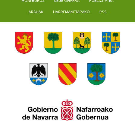
HONI BURUZ
LEGE OHARRA
PUBLIZITATEA
ARAUAK
HARREMANETARAKO
RSS