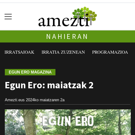
NAHIERAN
IRRATSAIOAK
IRRATIA ZUZENEAN
PROGRAMAZIOA
EGUN ERO MAGAZINA
Egun Ero: maiatzak 2
Amezti.eus
2024ko maiatzaren 2a