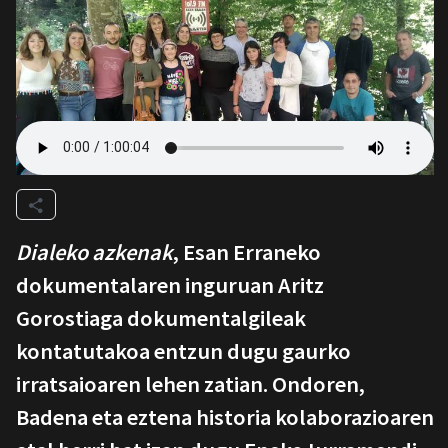
Dialeko azkenak
, Esan Erraneko
dokumentalaren inguruan Aritz
Gorostiaga dokumentalgileak
kontatutakoa entzun dugu gaurko
irratsaioaren lehen zatian. Ondoren,
Badena eta eztena historia kolaborazioaren