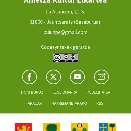
La Asuncion, 21-3.
31866 - Jauntsarats (Basaburua).
pulunpe@gmail.com
Codesyntaxek garatua
HONI BURUZ
LEGE OHARRA
PUBLIZITATEA
ARAUAK
HARREMANETARAKO
RSS