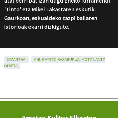
atal berri bat izan dugu Eneko Iurramendi
'Tinto' eta Mikel Lakastaren eskutik.
Gaurkoan, eskualdeko zazpi bailaren
istorioak ekarri dizkigute.
GIZARTEA
ANUE
ATETZ
BASABURUA
IMOTZ
LANTZ
ODIETA
Ametza Kultur Elkartea