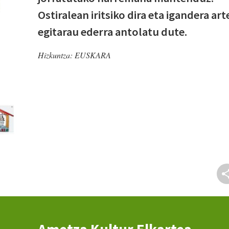
Ostiralean iritsiko dira eta igandera art
egitarau ederra antolatu dute.
Hizkuntza:
EUSKARA