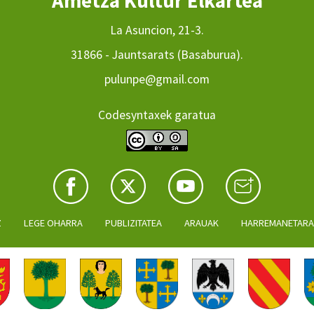
Ametza Kultur Elkartea
La Asuncion, 21-3.
31866 - Jauntsarats (Basaburua).
pulunpe@gmail.com
Codesyntaxek garatua
Z
LEGE OHARRA
PUBLIZITATEA
ARAUAK
HARREMANETAR