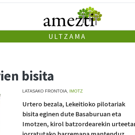
ULTZAMA
ien bisita
LATASAKO FRONTOIA,
IMOTZ
Urtero bezala, Lekeitioko pilotariak
bisita eginen dute Basaburuan eta
Imotzen, kirol batzordearekin urteeta
jorratutako harremana mantenduz.