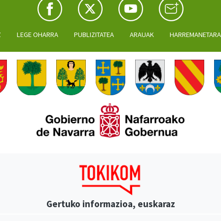
Z
LEGE OHARRA
PUBLIZITATEA
ARAUAK
HARREMANETAR
Gertuko informazioa, euskaraz