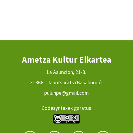
Ametza Kultur Elkartea
La Asuncion, 21-3.
31866 - Jauntsarats (Basaburua).
pulunpe@gmail.com
Codesyntaxek garatua