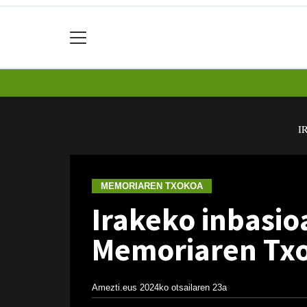
I
MEMORIAREN TXOKOA
Irakeko inbasio
Memoriaren Tx
Amezti.eus
2024ko otsailaren 23a