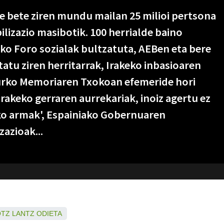
te bete ziren mundu mailan 25 milioi pertsona
ilizazio masibotik. 100 herrialde baino
o Foro sozialak bultzatuta, AEBen eta bere
atu ziren herritarrak, Irakeko inbasioaren
aurko Memoriaren Txokoan efemeride hori
rakeko gerraren aurrekariak, inoiz agertu ez
ko armak', Espainiako Gobernuaren
azioak...
OTZ
LANTZ
ODIETA