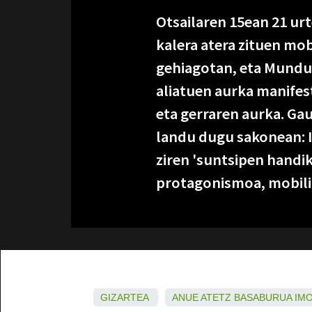
Otsailaren 15ean 21 ur
kalera atera zituen mob
gehiagotan, eta Munduk
aliatuen aurka manifest
eta gerraren aurka. G
landu dugu sakonean: I
ziren 'suntsipen handi
protagonismoa, mobiliz
GIZARTEA
ANUE
ATETZ
BASABURUA
IM