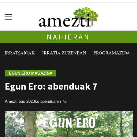
NAHIERAN
IRRATSAIOAK
IRRATIA ZUZENEAN
PROGRAMAZIOA
EGUN ERO MAGAZINA
Egun Ero: abenduak 7
Amezti.eus
2023ko abenduaren 7a