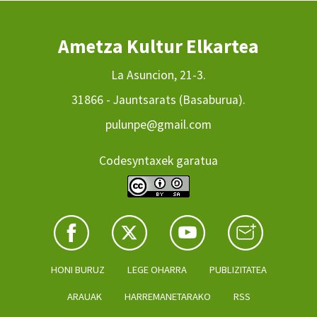
Ametza Kultur Elkartea
La Asuncion, 21-3.
31866 - Jauntsarats (Basaburua).
pulunpe@gmail.com
Codesyntaxek garatua
HONI BURUZ
LEGE OHARRA
PUBLIZITATEA
ARAUAK
HARREMANETARAKO
RSS