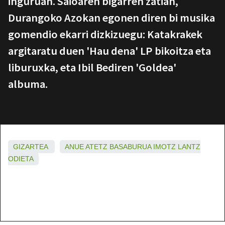
inguruan. Saioaren bigarren zatian,
Durangoko Azokan egonen diren bi musika
gomendio ekarri dizkizuegu: Katakrakek
argitaratu duen 'Hau dena' LP bikoitza eta
liburuxka, eta Ibil Bediren 'Goldea'
albuma.
GIZARTEA
ANUE
ATETZ
BASABURUA
IMOTZ
LANTZ
ODIETA