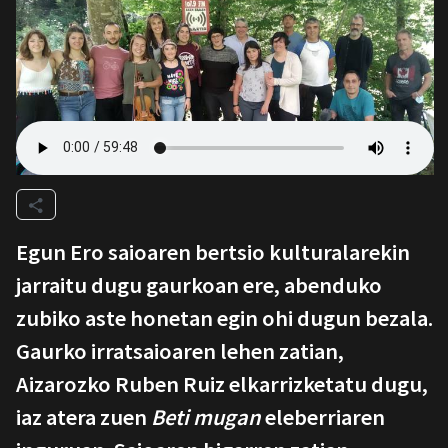
Egun Ero saioaren bertsio kulturalarekin
jarraitu dugu gaurkoan ere, abenduko
zubiko aste honetan egin ohi dugun bezala.
Gaurko irratsaioaren lehen zatian,
Aizarozko Ruben Ruiz elkarrizketatu dugu,
iaz atera zuen
Beti mugan
eleberriaren