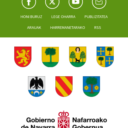
HONI BURUZ
LEGE OHARRA
PUBLIZITATEA
ARAUAK
HARREMANETARAKO
RSS