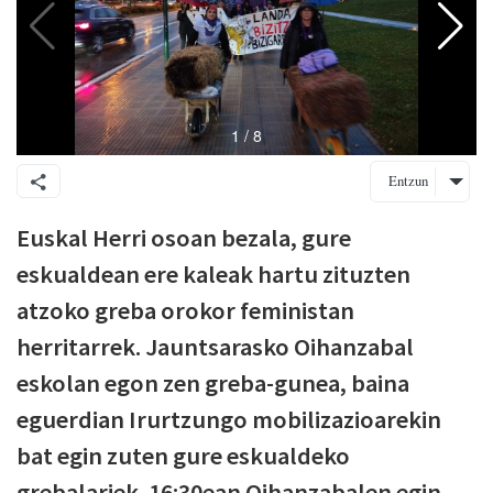
Entzun
Euskal Herri osoan bezala, gure
eskualdean ere kaleak hartu zituzten
atzoko greba orokor feministan
herritarrek. Jauntsarasko Oihanzabal
eskolan egon zen greba-gunea, baina
eguerdian Irurtzungo mobilizazioarekin
bat egin zuten gure eskualdeko
grebalariek. 16:30ean Oihanzabalen egin