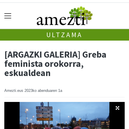
ULTZAMA
[ARGAZKI GALERIA] Greba
feminista orokorra,
eskualdean
Amezti.eus
2023ko abenduaren 1a