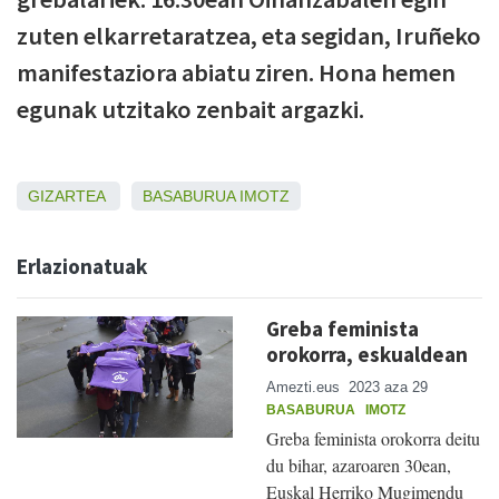
zuten elkarretaratzea, eta segidan, Iruñeko
manifestaziora abiatu ziren. Hona hemen
egunak utzitako zenbait argazki.
GIZARTEA
BASABURUA
IMOTZ
Erlazionatuak
Greba feminista
orokorra, eskualdean
Amezti.eus
2023 aza 29
BASABURUA
IMOTZ
Greba feminista orokorra deitu
du bihar, azaroaren 30ean,
Euskal Herriko Mugimendu