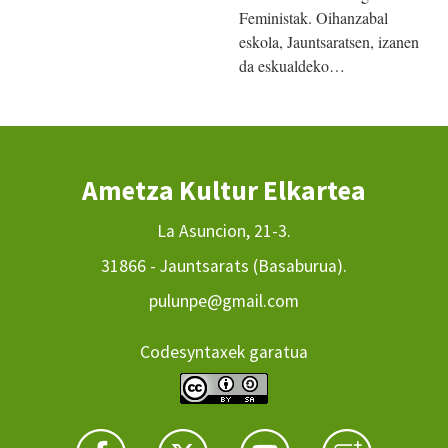
Feministak. Oihanzabal
eskola, Jauntsaratsen, izanen
da eskualdeko…
Ametza Kultur Elkartea
La Asuncion, 21-3.
31866 - Jauntsarats (Basaburua).
pulunpe@gmail.com
Codesyntaxek garatua