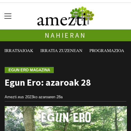
NAHIERAN
IRRATSAIOAK
IRRATIA ZUZENEAN
PROGRAMAZIOA
EGUN ERO MAGAZINA
Egun Ero: azaroak 28
Amezti.eus
2023ko azaroaren 28a