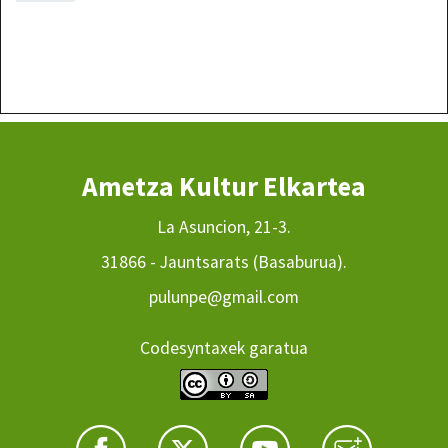
Ametza Kultur Elkartea
La Asuncion, 21-3.
31866 - Jauntsarats (Basaburua).
pulunpe@gmail.com
Codesyntaxek garatua