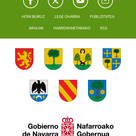
HONI BURUZ
LEGE OHARRA
PUBLIZITATEA
ARAUAK
HARREMANETARAKO
RSS