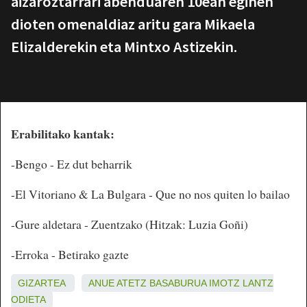
aizaroztarrari abenduaren 10ean eginen
dioten omenaldiaz aritu gara Mikaela
Elizalderekin eta Mintxo Astizekin.
Erabilitako kantak:
-Bengo - Ez dut beharrik
-El Vitoriano & La Bulgara - Que no nos quiten lo bailao
-Gure aldetara - Zuentzako (Hitzak: Luzia Goñi)
-Erroka - Betirako gazte
GIZARTEA
ANUE
ATETZ
BASABURUA
IMOTZ
LANTZ
ODIETA