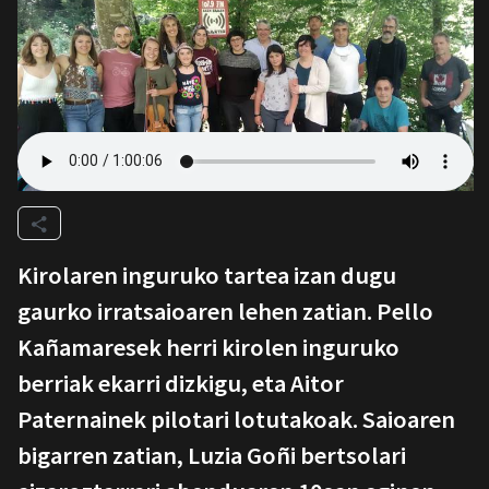
Kirolaren inguruko tartea izan dugu
gaurko irratsaioaren lehen zatian. Pello
Kañamaresek herri kirolen inguruko
berriak ekarri dizkigu, eta Aitor
Paternainek pilotari lotutakoak. Saioaren
bigarren zatian, Luzia Goñi bertsolari