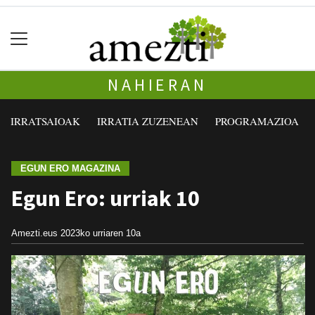
NAHIERAN
IRRATSAIOAK
IRRATIA ZUZENEAN
PROGRAMAZIOA
EGUN ERO MAGAZINA
Egun Ero: urriak 10
Amezti.eus
2023ko urriaren 10a