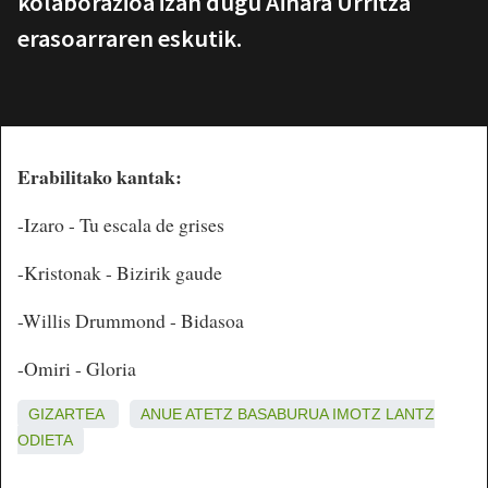
kolaborazioa izan dugu Ainara Urritza
erasoarraren eskutik.
Erabilitako kantak:
-Izaro - Tu escala de grises
-Kristonak - Bizirik gaude
-Willis Drummond - Bidasoa
-Omiri - Gloria
GIZARTEA
ANUE
ATETZ
BASABURUA
IMOTZ
LANTZ
ODIETA