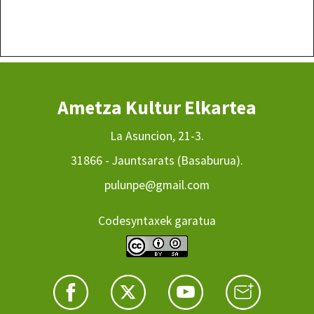
Ametza Kultur Elkartea
La Asuncion, 21-3.
31866 - Jauntsarats (Basaburua).
pulunpe@gmail.com
Codesyntaxek garatua