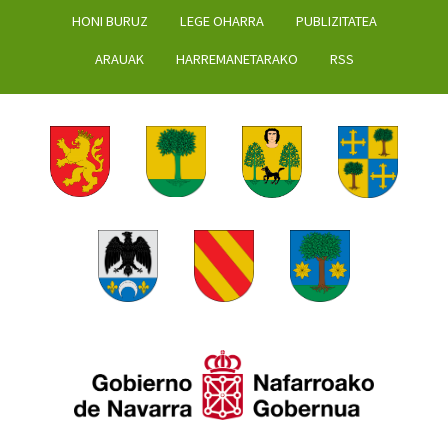
HONI BURUZ
LEGE OHARRA
PUBLIZITATEA
ARAUAK
HARREMANETARAKO
RSS