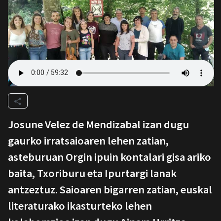
Josune Velez de Mendizabal izan dugu
gaurko irratsaioaren lehen zatian,
asteburuan Orgin ipuin kontalari gisa ariko
baita, Txoriburu eta Ipurtargi lanak
antzeztuz. Saioaren bigarren zatian, euskal
literaturako ikasturteko lehen