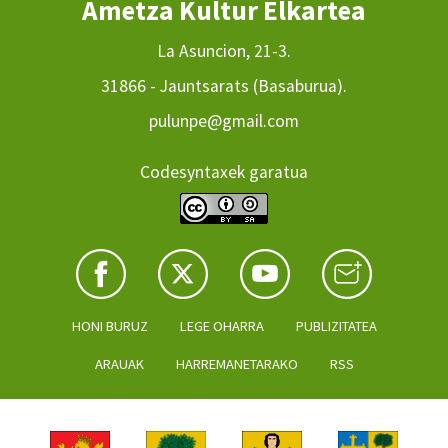
Ametza Kultur Elkartea
La Asuncion, 21-3.
31866 - Jauntsarats (Basaburua).
pulunpe@gmail.com
Codesyntaxek garatua
HONI BURUZ
LEGE OHARRA
PUBLIZITATEA
ARAUAK
HARREMANETARAKO
RSS