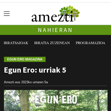
NAHIERAN
IRRATSAIOAK
IRRATIA ZUZENEAN
PROGRAMAZIOA
EGUN ERO MAGAZINA
Egun Ero: urriak 5
Amezti.eus
2023ko urriaren 5a