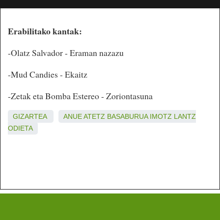
Erabilitako kantak:
-Olatz Salvador - Eraman nazazu
-Mud Candies - Ekaitz
-Zetak eta Bomba Estereo - Zoriontasuna
GIZARTEA
ANUE
ATETZ
BASABURUA
IMOTZ
LANTZ
ODIETA