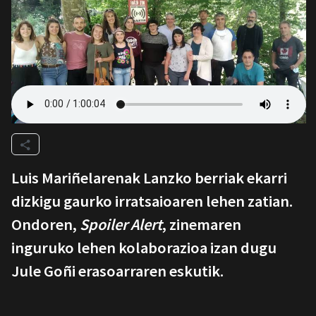
Luis Mariñelarenak Lanzko berriak ekarri
dizkigu gaurko irratsaioaren lehen zatian.
Ondoren,
Spoiler Alert
, zinemaren
inguruko lehen kolaborazioa izan dugu
Jule Goñi erasoarraren eskutik.